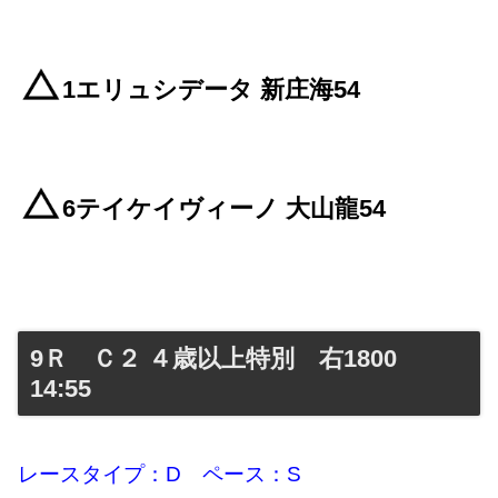
1エリュシデータ 新庄海54
6テイケイヴィーノ 大山龍54
9Ｒ Ｃ２ ４歳以上特別 右1800
14:55
レースタイプ：D ペース：S