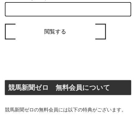
競馬新聞ゼロ 無料会員について
競馬新聞ゼロの無料会員には以下の特典がございます。