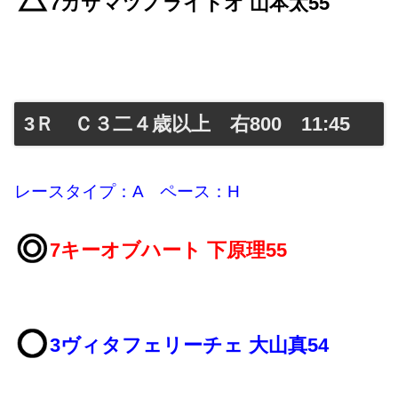
7カサマツノライトオ 山本太55
3Ｒ Ｃ３二４歳以上 右800 11:45
レースタイプ：A ペース：H
7キーオブハート 下原理55
3ヴィタフェリーチェ 大山真54