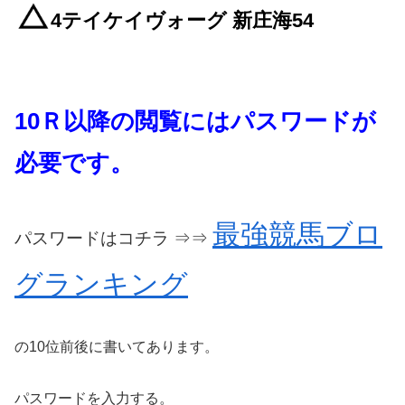
4テイケイヴォーグ 新庄海54
10Ｒ以降の閲覧にはパスワードが
必要です。
最強競馬ブロ
パスワードはコチラ ⇒⇒
グランキング
の10位前後に書いてあります。
パスワードを入力する。