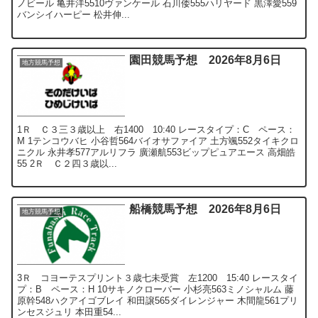
ノビール 亀井洋5510ヴァンケール 石川倭555ハリヤード 黒澤愛559
バンシイハーピー 松井伸...
園田競馬予想 2026年8月6日
地方競馬予想
1Ｒ Ｃ３三３歳以上 右1400 10:40 レースタイプ：C ペース：
M 1テンコウバヒ 小谷哲564バイオサファイア 土方颯552タイキクロ
ニクル 永井孝577アルリフラ 廣瀬航553ビップピュアエース 高畑皓
55 2Ｒ Ｃ２四３歳以...
船橋競馬予想 2026年8月6日
地方競馬予想
3Ｒ コヨーテスプリント３歳七未受賞 左1200 15:40 レースタイ
プ：B ペース：H 10サキノクローバー 小杉亮563ミノシャルム 藤
原幹548ハクアイゴブレイ 和田譲565ダイレンジャー 木間龍561プリ
ンセスジュリ 本田重54...