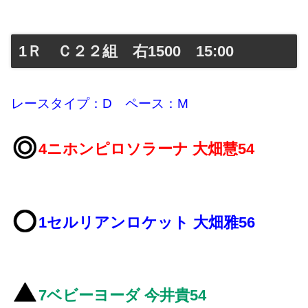
1Ｒ Ｃ２２組 右1500 15:00
レースタイプ：D ペース：M
4ニホンピロソラーナ 大畑慧54
1セルリアンロケット 大畑雅56
7ベビーヨーダ 今井貴54