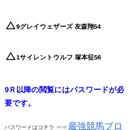
9グレイウェザーズ 友森翔54
1サイレントウルフ 塚本征56
9Ｒ以降の閲覧にはパスワードが必
要です。
最強競馬ブロ
パスワードはコチラ ⇒⇒