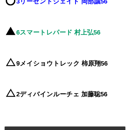
3リーゼントジェイド 岡部誠56
6スマートレパード 村上弘56
9メイショウトレック 柿原翔56
2ディバインルーチェ 加藤聡56