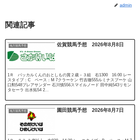
admin
関連記事
佐賀競馬予想 2026年8月8日
地方競馬予想
1Ｒ パッカルくんのおとしもの賞２歳－３組 右1300 16:00 レー
スタイプ：C ペース：M 7クラーケン 竹吉徹555ルミナスブーケ 山
口勲548プレアサンダー 石川慎556スマイルノード 田中純543リモン
タセーラ 出水拓54 2...
園田競馬予想 2026年8月7日
地方競馬予想