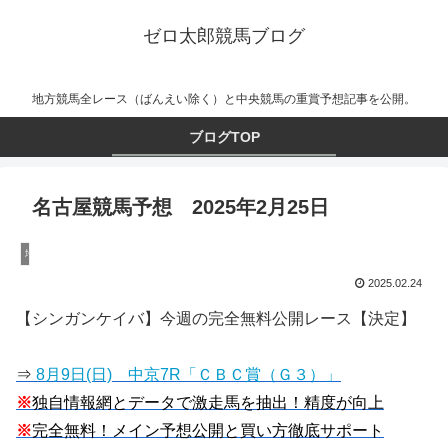
ゼロ太郎競馬ブログ
地方競馬全レース（ばんえい除く）と中央競馬の重賞予想記事を公開。
ブログTOP
名古屋競馬予想 2025年2月25日
地方競馬予想
2025.02.24
【シンガンケイバ】今週の完全無料公開レース【決定】
⇒
8月9日(日) 中京7R「ＣＢＣ賞（Ｇ３）」
※
独自情報網とデータで激走馬を抽出！精度が向上
※
完全無料！メイン予想公開と買い方徹底サポート