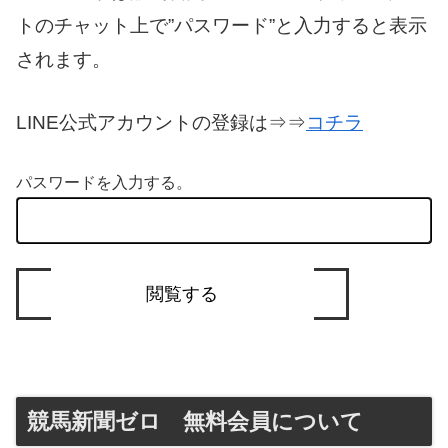
トのチャット上で”パスワード”と入力すると表示
されます。
LINE公式アカウントの登録は⇒⇒
コチラ
パスワードを入力する。
競馬新聞ゼロ 無料会員について