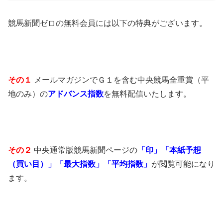
競馬新聞ゼロの無料会員には以下の特典がございます。
その１
メールマガジンでＧ１を含む中央競馬全重賞（平
地のみ）の
アドバンス指数
を無料配信いたします。
その２
中央通常版競馬新聞ページの
「印」「本紙予想
（買い目）」「最大指数」「平均指数」
が閲覧可能になり
ます。