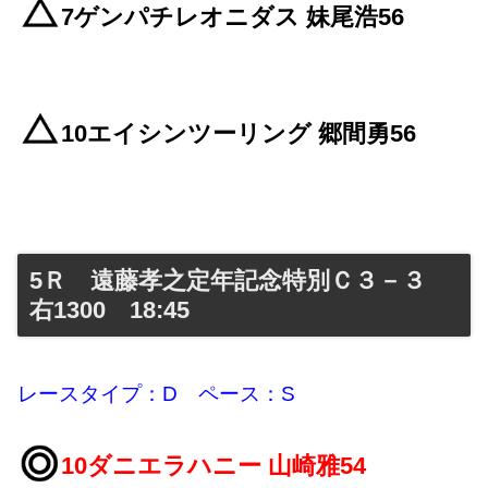
7ゲンパチレオニダス 妹尾浩56
10エイシンツーリング 郷間勇56
5Ｒ 遠藤孝之定年記念特別Ｃ３－３
右1300 18:45
レースタイプ：D ペース：S
10ダニエラハニー 山崎雅54