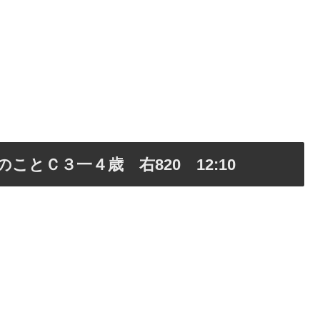
とＣ３一４歳 右820 12:10