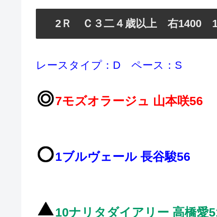
2Ｒ Ｃ３二４歳以上 右1400 11
レースタイプ：D ペース：S
7モズオラージュ 山本咲56
1ブルヴェール 長谷駿56
10ナリタダイアリー 高橋愛5