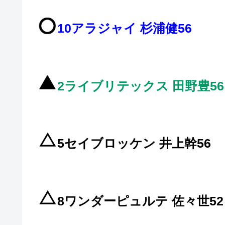
10アラジャイ 杉浦健56
2ライブリテックス 田野豊56
5セイブロッケン 井上幹56
8ワンダーピュルテ 佐々世52