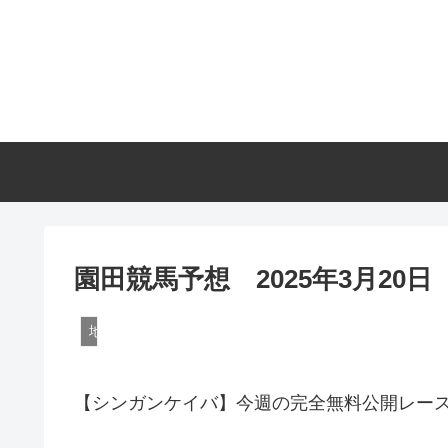
園田競馬予想 2025年3月20日
地方競馬予想
【シンガンケイバ】今週の完全無料公開レー