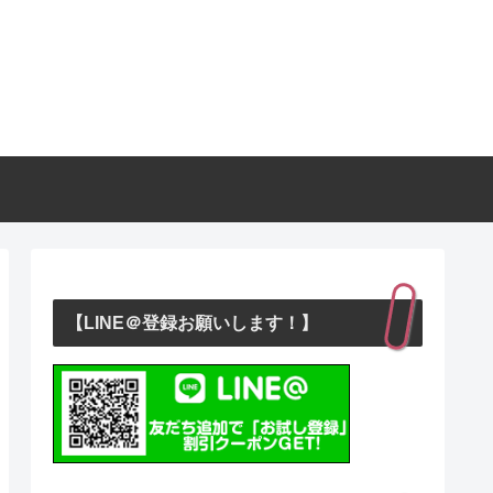
【LINE＠登録お願いします！】