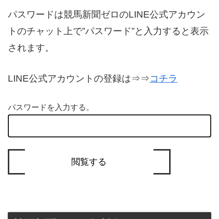
パスワードは競馬新聞ゼロのLINE公式アカウン
トのチャット上で”パスワード”と入力すると表示
されます。
LINE公式アカウントの登録は⇒⇒
コチラ
パスワードを入力する。