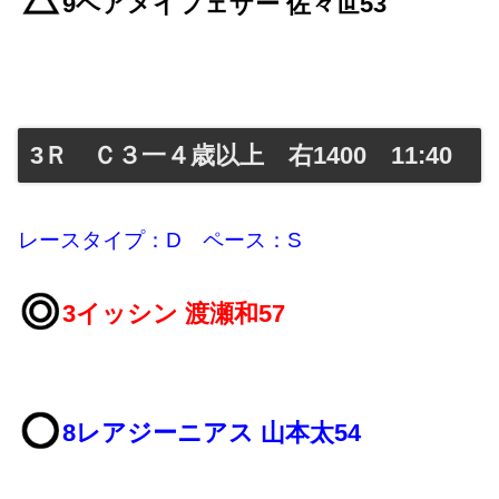
9ベアメイフェザー 佐々世53
3Ｒ Ｃ３一４歳以上 右1400 11:40
レースタイプ：D ペース：S
3イッシン 渡瀬和57
8レアジーニアス 山本太54