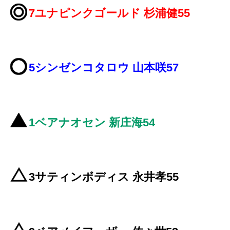
7ユナピンクゴールド 杉浦健55
5シンゼンコタロウ 山本咲57
1ベアナオセン 新庄海54
3サティンボディス 永井孝55