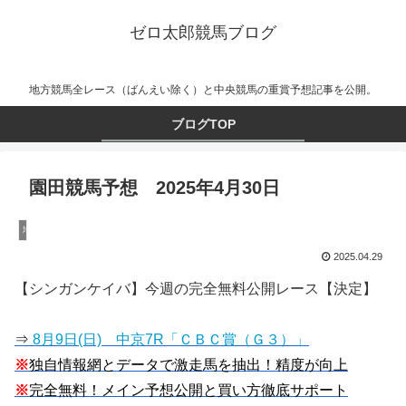
ゼロ太郎競馬ブログ
地方競馬全レース（ばんえい除く）と中央競馬の重賞予想記事を公開。
ブログTOP
園田競馬予想 2025年4月30日
地方競馬予想
2025.04.29
【シンガンケイバ】今週の完全無料公開レース【決定】
⇒
8月9日(日) 中京7R「ＣＢＣ賞（Ｇ３）」
※
独自情報網とデータで激走馬を抽出！精度が向上
※
完全無料！メイン予想公開と買い方徹底サポート