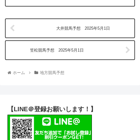
大井競馬予想 2025年5月1日
笠松競馬予想 2025年5月1日
ホーム
地方競馬予想
【LINE＠登録お願いします！】