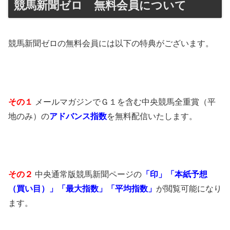
競馬新聞ゼロ 無料会員について
競馬新聞ゼロの無料会員には以下の特典がございます。
その１
メールマガジンでＧ１を含む中央競馬全重賞（平
地のみ）の
アドバンス指数
を無料配信いたします。
その２
中央通常版競馬新聞ページの
「印」「本紙予想
（買い目）」「最大指数」「平均指数」
が閲覧可能になり
ます。