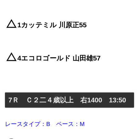
1カッテミル 川原正55
4エコロゴールド 山田雄57
7Ｒ Ｃ２二４歳以上 右1400 13:50
レースタイプ：B ペース：M