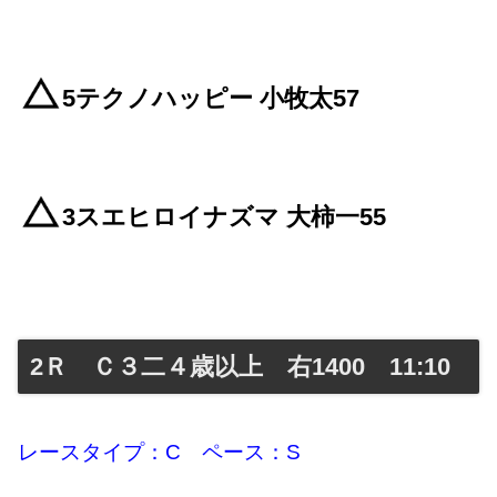
5テクノハッピー 小牧太57
3スエヒロイナズマ 大柿一55
2Ｒ Ｃ３二４歳以上 右1400 11:10
レースタイプ：C ペース：S