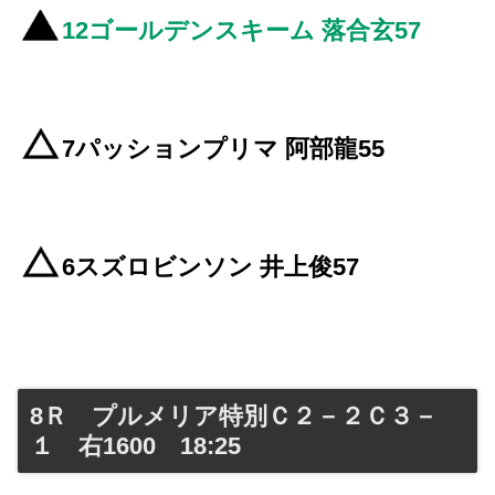
12ゴールデンスキーム 落合玄57
7パッションプリマ 阿部龍55
6スズロビンソン 井上俊57
8Ｒ プルメリア特別Ｃ２－２Ｃ３－
１ 右1600 18:25