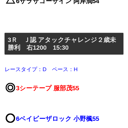
6サラサゴーサイン 阿岸潤54
3Ｒ Ｊ認 アタックチャレンジ２歳未
勝利 右1200 15:30
レースタイプ：D ペース：H
3シーテープ 服部茂55
6ベイビーザロック 小野楓55