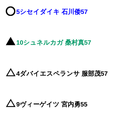
5シセイダイキ 石川倭57
10シュネルカガ 桑村真57
4ダバイエスペランサ 服部茂57
9ヴィーゲイツ 宮内勇55