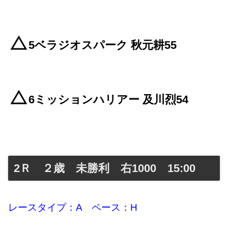
5ベラジオスパーク 秋元耕55
6ミッションハリアー 及川烈54
2Ｒ ２歳 未勝利 右1000 15:00
レースタイプ：A ペース：H