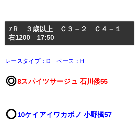
7Ｒ ３歳以上 Ｃ３－２ Ｃ４－１
右1200 17:50
レースタイプ：D ペース：H
8スパイツサージュ 石川倭55
10ケイアイワカポノ 小野楓57