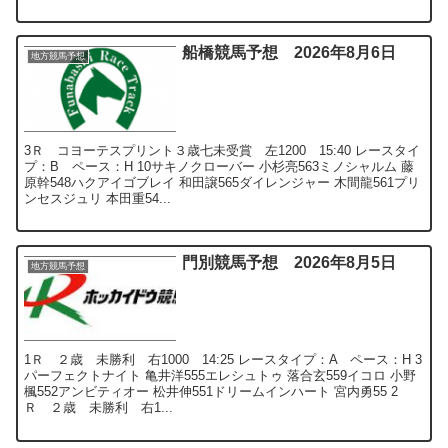
船橋競馬予想 2026年8月6日
地方競馬予想
3Ｒ コヨーテスプリント３歳七未受賞 左1200 15:40 レースタイ
プ：B ペース：H 10サキノクローバー 小杉亮563ミノシャルム 藤
原幹548ハクアイゴブレイ 和田譲565ダイレンジャー 木間龍561プリ
ンセスジュリ 本田重54...
門別競馬予想 2026年8月5日
地方競馬予想
1Ｒ ２歳 未勝利 右1000 14:25 レースタイプ：A ペース：H 3
パーフェクトナイト 亀井洋555エレシュトゥ 落合玄559イコロ 小野
楓552アンビティオー 松井伸551ドリームインハート 宮内勇55 2
Ｒ ２歳 未勝利 右1...