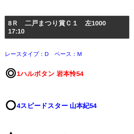
8Ｒ 二戸まつり賞Ｃ１ 左1000
17:10
レースタイプ：D ペース：M
1ハルボタン 岩本怜54
4スピードスター 山本紀54