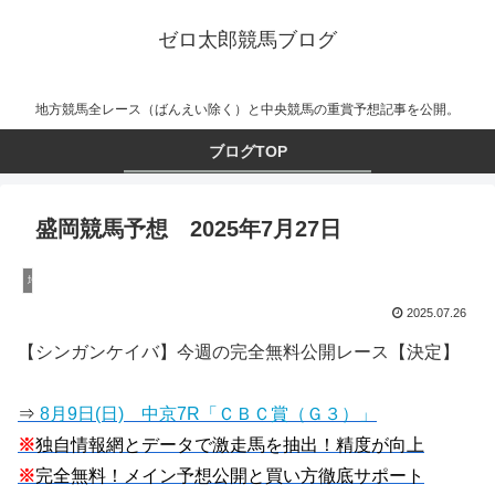
ゼロ太郎競馬ブログ
地方競馬全レース（ばんえい除く）と中央競馬の重賞予想記事を公開。
ブログTOP
盛岡競馬予想 2025年7月27日
地方競馬予想
2025.07.26
【シンガンケイバ】今週の完全無料公開レース【決定】
⇒
8月9日(日) 中京7R「ＣＢＣ賞（Ｇ３）」
※
独自情報網とデータで激走馬を抽出！精度が向上
※
完全無料！メイン予想公開と買い方徹底サポート