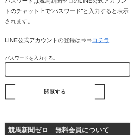
パスワードは競馬新聞ゼロのLINE公式アカウン
トのチャット上で”パスワード”と入力すると表示
されます。
LINE公式アカウントの登録は⇒⇒
コチラ
パスワードを入力する。
競馬新聞ゼロ 無料会員について