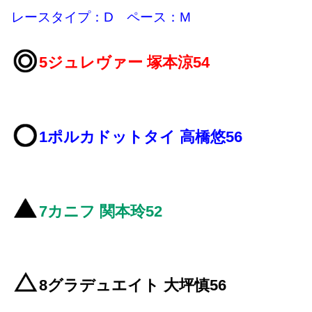
レースタイプ：D ペース：M
5ジュレヴァー 塚本涼54
1ポルカドットタイ 高橋悠56
7カニフ 関本玲52
8グラデュエイト 大坪慎56