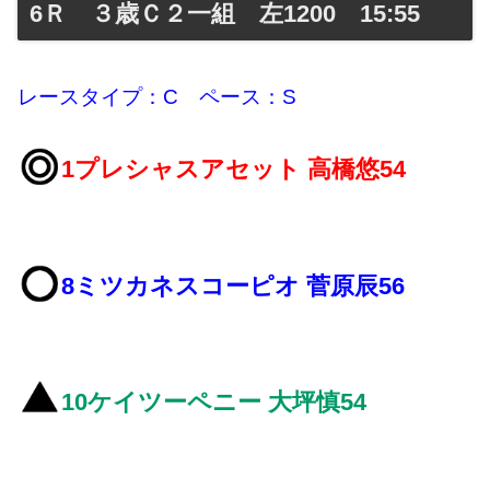
6Ｒ ３歳Ｃ２一組 左1200 15:55
レースタイプ：C ペース：S
1プレシャスアセット 高橋悠54
8ミツカネスコーピオ 菅原辰56
10ケイツーペニー 大坪慎54