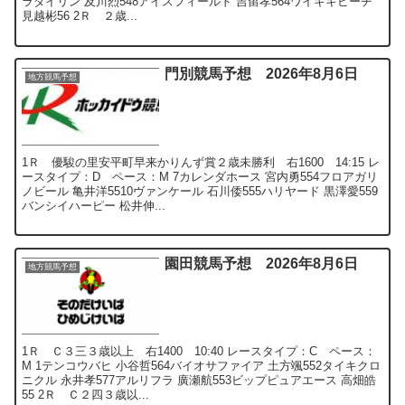
ラダイリン 及川烈548アイスフィールド 吉留孝564ワイキキビーチ
見越彬56 2Ｒ ２歳...
門別競馬予想 2026年8月6日
地方競馬予想
1Ｒ 優駿の里安平町早来かりんず賞２歳未勝利 右1600 14:15 レ
ースタイプ：D ペース：M 7カレンダホース 宮内勇554フロアガリ
ノビール 亀井洋5510ヴァンケール 石川倭555ハリヤード 黒澤愛559
バンシイハーピー 松井伸...
園田競馬予想 2026年8月6日
地方競馬予想
1Ｒ Ｃ３三３歳以上 右1400 10:40 レースタイプ：C ペース：
M 1テンコウバヒ 小谷哲564バイオサファイア 土方颯552タイキクロ
ニクル 永井孝577アルリフラ 廣瀬航553ビップピュアエース 高畑皓
55 2Ｒ Ｃ２四３歳以...