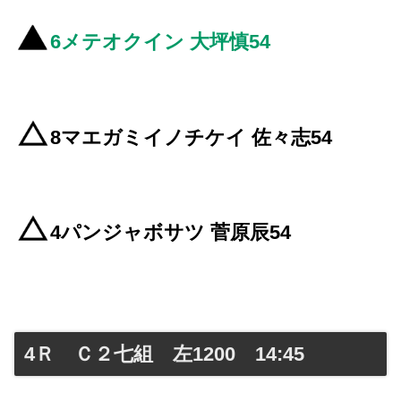
6メテオクイン 大坪慎54
8マエガミイノチケイ 佐々志54
4パンジャボサツ 菅原辰54
4Ｒ Ｃ２七組 左1200 14:45