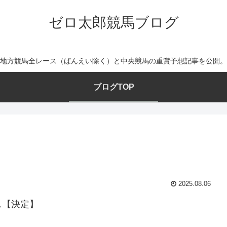
ゼロ太郎競馬ブログ
地方競馬全レース（ばんえい除く）と中央競馬の重賞予想記事を公開。
ブログTOP
2025.08.06
ス【決定】