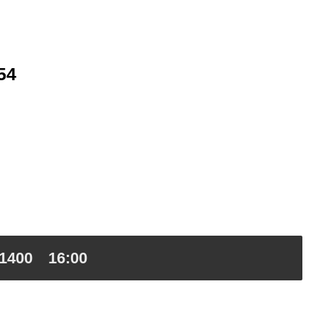
54
00 16:00