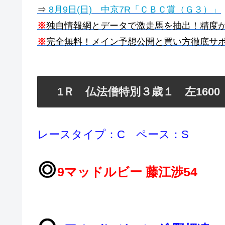
⇒
8月9日(日) 中京7R「ＣＢＣ賞（Ｇ３）」
※
独自情報網とデータで激走馬を抽出！精度
※
完全無料！メイン予想公開と買い方徹底サ
1Ｒ 仏法僧特別３歳１ 左1600 1
レースタイプ：C ペース：S
9マッドルビー 藤江渉54