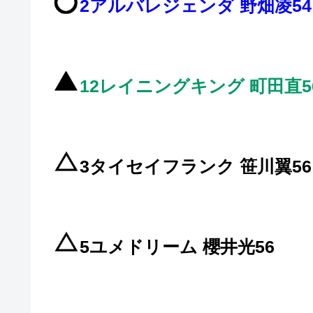
2アルバレジェンダ 野畑凌54
12レイニングキング 町田直5
3タイセイフランク 笹川翼56
5ユメドリーム 櫻井光56