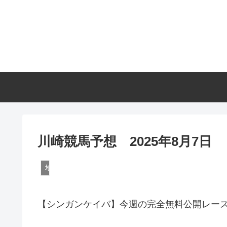
川崎競馬予想 2025年8月7日
地方競馬予想
【シンガンケイバ】今週の完全無料公開レー