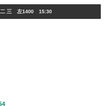
三 左1400 15:30
4