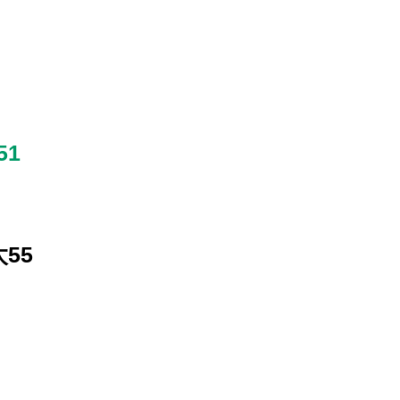
51
55