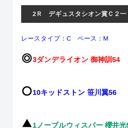
2Ｒ デギュスタシオン賞Ｃ２一 二 
レースタイプ：C ペース：M
3ダンデライオン 御神訓54
10キッドストン 笹川翼56
1ノーブルウィスパー 櫻井光5