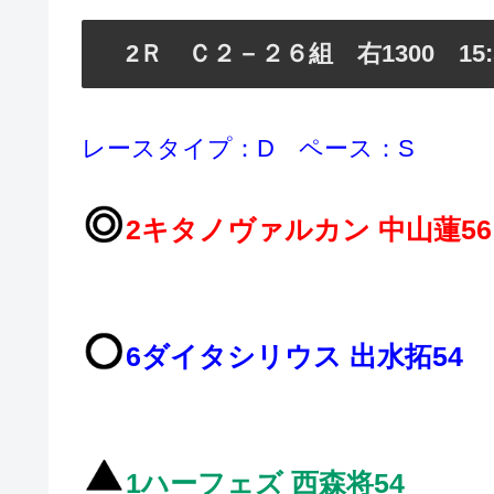
2Ｒ Ｃ２－２６組 右1300 15:
レースタイプ：D ペース：S
2キタノヴァルカン 中山蓮56
6ダイタシリウス 出水拓54
1ハーフェズ 西森将54