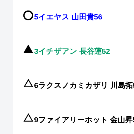
5イエヤス 山田貴56
3イチザアン 長谷蓮52
6ラクスノカミカザリ 川島拓
9ファイアリーホット 金山昇