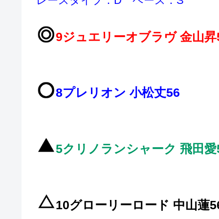
レースタイプ：D ペース：S
9ジュエリーオブラヴ 金山昇
8プレリオン 小松丈56
5クリノランシャーク 飛田愛
10グローリーロード 中山蓮5