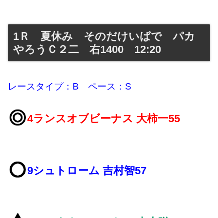
1Ｒ 夏休み そのだけいばで パカ
やろうＣ２二 右1400 12:20
レースタイプ：B ペース：S
4ランスオブビーナス 大柿一55
9シュトローム 吉村智57