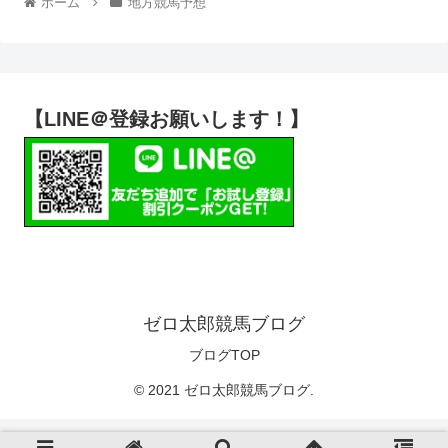
ホーム
地方競馬予想
【LINE＠登録お願いします！】
ゼロ太郎競馬ブログ
ブログTOP
© 2021 ゼロ太郎競馬ブログ.