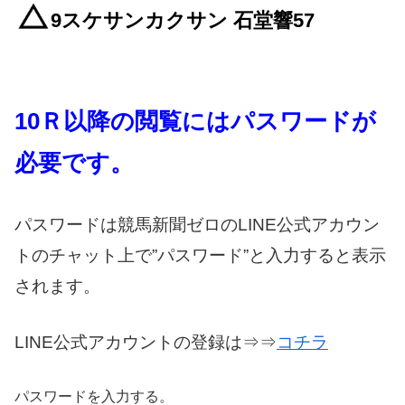
9スケサンカクサン 石堂響57
10Ｒ以降の閲覧にはパスワードが
必要です。
パスワードは競馬新聞ゼロのLINE公式アカウン
トのチャット上で”パスワード”と入力すると表示
されます。
LINE公式アカウントの登録は⇒⇒
コチラ
パスワードを入力する。