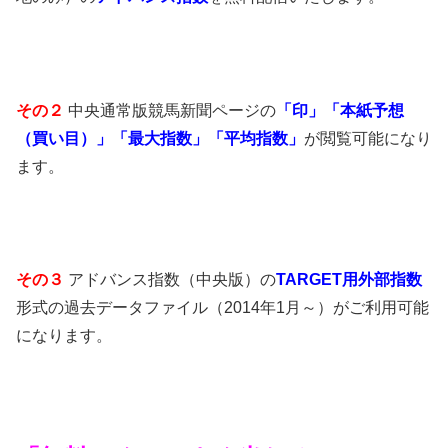
その２
中央通常版競馬新聞ページの
「印」「本紙予想
（買い目）」「最大指数」「平均指数」
が閲覧可能になり
ます。
その３
アドバンス指数（中央版）の
TARGET用外部指数
形式の過去データファイル（2014年1月～）がご利用可能
になります。