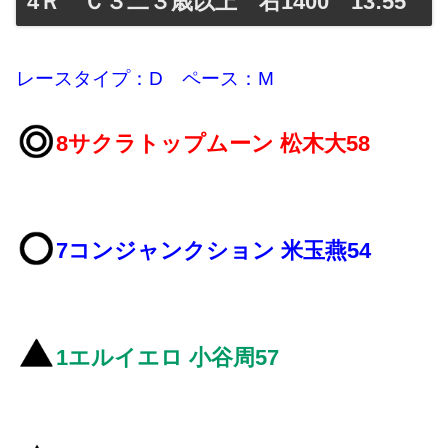
4Ｒ Ｃ３二３歳以上 右1400 13:55
レースタイプ：D ペース：M
8サクラトップムーン 松木大58
7コンジャンクション 米玉燕54
1エルイエロ 小谷周57