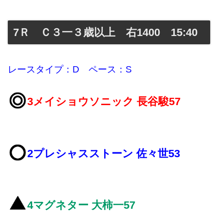
7Ｒ Ｃ３一３歳以上 右1400 15:40
レースタイプ：D ペース：S
3メイショウソニック 長谷駿57
2プレシャスストーン 佐々世53
4マグネター 大柿一57