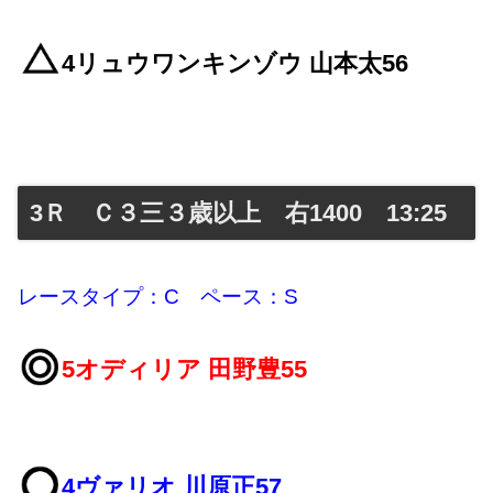
4リュウワンキンゾウ 山本太56
3Ｒ Ｃ３三３歳以上 右1400 13:25
レースタイプ：C ペース：S
5オディリア 田野豊55
4ヴァリオ 川原正57