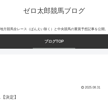
ゼロ太郎競馬ブログ
地方競馬全レース（ばんえい除く）と中央競馬の重賞予想記事を公開。
ブログTOP
2025.08.31
ス【決定】