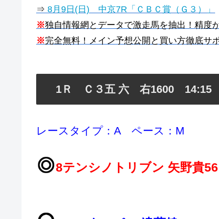
⇒
8月9日(日) 中京7R「ＣＢＣ賞（Ｇ３）」
※
独自情報網とデータで激走馬を抽出！精度
※
完全無料！メイン予想公開と買い方徹底サ
1Ｒ Ｃ３五 六 右1600 14:15
レースタイプ：A ペース：M
8テンシノトリブン 矢野貴56