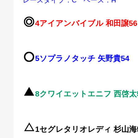
レースタイプ：C ペース：H
4アイアンバイブル 和田譲56
5ソプラノタッチ 矢野貴54
8クワイエットエニフ 西啓太
1セグレタリオレディ 杉山海