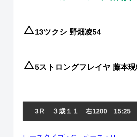
13ツクシ 野畑凌54
5ストロングフレイヤ 藤本現
3Ｒ ３歳１１ 右1200 15:25