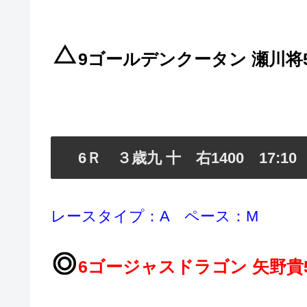
9ゴールデンクータン 瀬川将5
6Ｒ ３歳九 十 右1400 17:10
レースタイプ：A ペース：M
6ゴージャスドラゴン 矢野貴