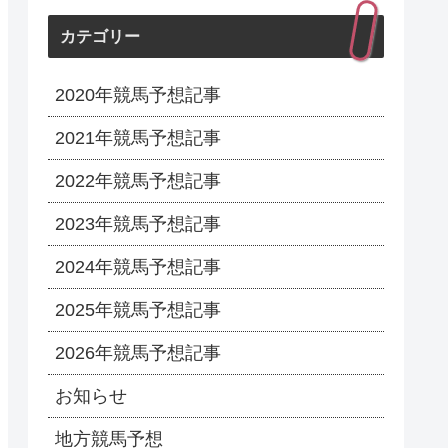
カテゴリー
2020年競馬予想記事
2021年競馬予想記事
2022年競馬予想記事
2023年競馬予想記事
2024年競馬予想記事
2025年競馬予想記事
2026年競馬予想記事
お知らせ
地方競馬予想