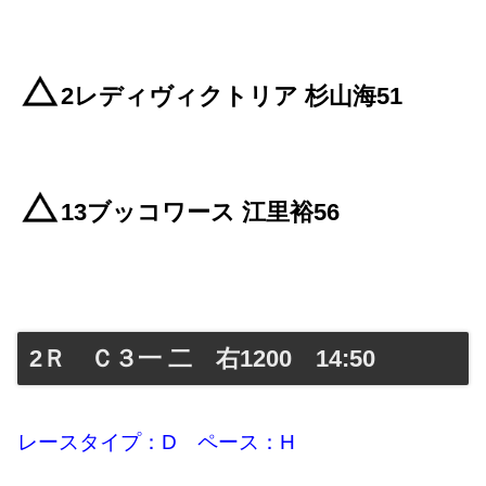
2レディヴィクトリア 杉山海51
13ブッコワース 江里裕56
2Ｒ Ｃ３一 二 右1200 14:50
レースタイプ：D ペース：H