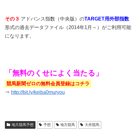
その３
アドバンス指数（中央版）の
TARGET用外部指数
形式の過去データファイル（2014年1月～）がご利用可能
になります。
「無料のくせによく当たる」
競馬新聞ゼロの無料会員登録はコチラ
⇒
http://bit.ly/keiba0muryou
地方競馬予想
予想
地方競馬
大井競馬