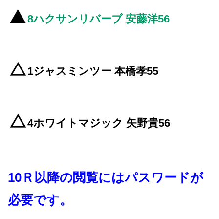
8ハクサンリバーブ 安藤洋56
1ジャスミンツー 本橋孝55
4ホワイトマジック 矢野貴56
10Ｒ以降の閲覧にはパスワードが
必要です。