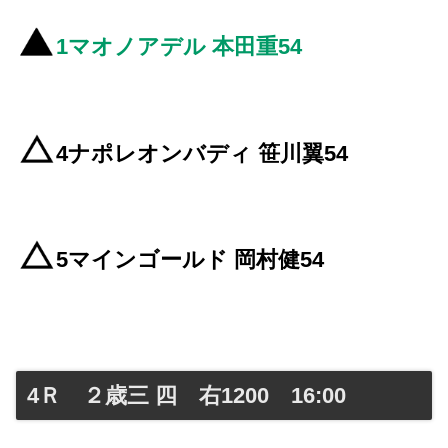
1マオノアデル 本田重54
4ナポレオンバディ 笹川翼54
5マインゴールド 岡村健54
4Ｒ ２歳三 四 右1200 16:00