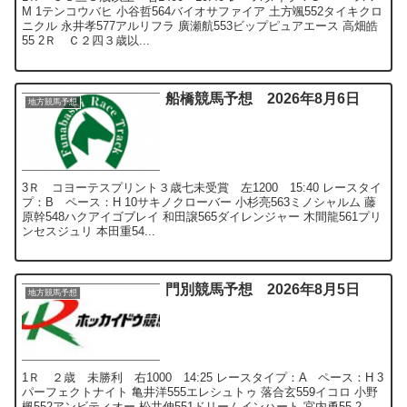
M 1テンコウバヒ 小谷哲564バイオサファイア 土方颯552タイキクロ
ニクル 永井孝577アルリフラ 廣瀬航553ビップピュアエース 高畑皓
55 2Ｒ Ｃ２四３歳以...
船橋競馬予想 2026年8月6日
地方競馬予想
3Ｒ コヨーテスプリント３歳七未受賞 左1200 15:40 レースタイ
プ：B ペース：H 10サキノクローバー 小杉亮563ミノシャルム 藤
原幹548ハクアイゴブレイ 和田譲565ダイレンジャー 木間龍561プリ
ンセスジュリ 本田重54...
門別競馬予想 2026年8月5日
地方競馬予想
1Ｒ ２歳 未勝利 右1000 14:25 レースタイプ：A ペース：H 3
パーフェクトナイト 亀井洋555エレシュトゥ 落合玄559イコロ 小野
楓552アンビティオー 松井伸551ドリームインハート 宮内勇55 2