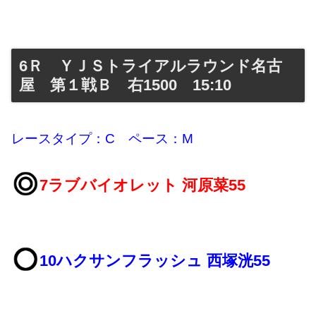
6Ｒ ＹＪＳトライアルラウンド名古
屋 第１戦Ｂ 右1500 15:10
レースタイプ：C ペース：M
7ラブバイオレット 河原菜55
10ハクサンフラッシュ 西塚洸55