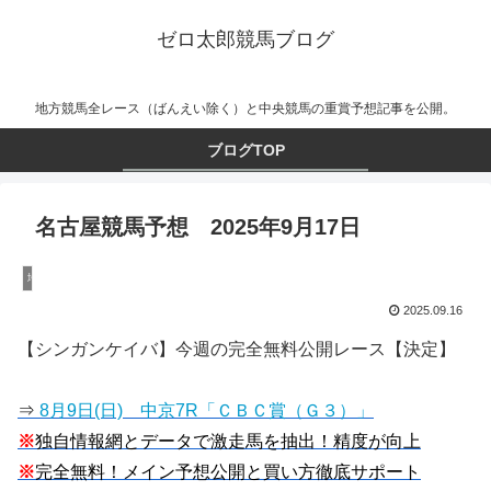
ゼロ太郎競馬ブログ
地方競馬全レース（ばんえい除く）と中央競馬の重賞予想記事を公開。
ブログTOP
名古屋競馬予想 2025年9月17日
地方競馬予想
2025.09.16
【シンガンケイバ】今週の完全無料公開レース【決定】
⇒
8月9日(日) 中京7R「ＣＢＣ賞（Ｇ３）」
※
独自情報網とデータで激走馬を抽出！精度が向上
※
完全無料！メイン予想公開と買い方徹底サポート