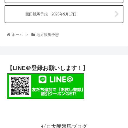
園田競馬予想 2025年9月17日
ホーム
地方競馬予想
【LINE＠登録お願いします！】
ゼロ太郎競馬ブログ