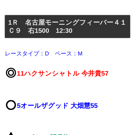
1Ｒ 名古屋モーニングフィーバー４１
Ｃ９ 右1500 12:30
レースタイプ：D ペース：M
11ハクサンシャトル 今井貴57
5オールザグッド 大畑慧55