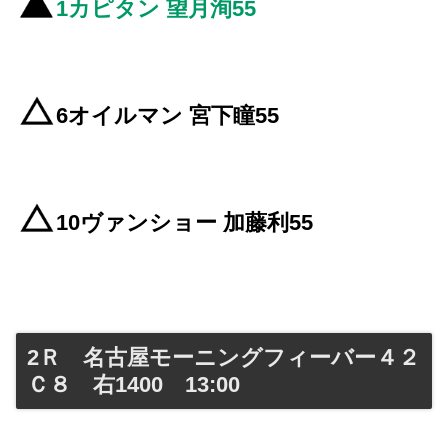
1カピタン 望月洵55
6オイルマン 宮下瞳55
10ヴァンショー 加藤利55
2Ｒ 名古屋モーニングフィーバー４２
Ｃ８ 右1400 13:00