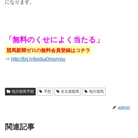
になります。
「無料のくせによく当たる」
競馬新聞ゼロの無料会員登録はコチラ
⇒
http://bit.ly/keiba0muryou
地方競馬予想
予想
名古屋競馬
地方競馬
admin
関連記事