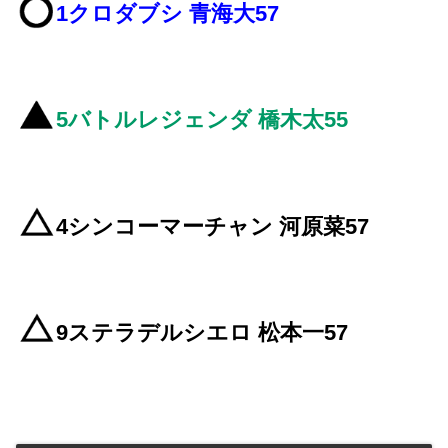
1クロダブシ 青海大57
5バトルレジェンダ 橋木太55
4シンコーマーチャン 河原菜57
9ステラデルシエロ 松本一57