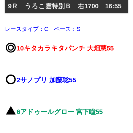
9Ｒ うろこ雲特別Ｂ 右1700 16:55
レースタイプ：C ペース：S
10キタカラキタパンチ 大畑慧55
2サノプリ 加藤聡55
6アドゥールグロー 宮下瞳55