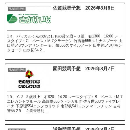
佐賀競馬予想 2026年8月8日
地方競馬予想
1Ｒ パッカルくんのおとしもの賞２歳－３組 右1300 16:00 レー
スタイプ：C ペース：M 7クラーケン 竹吉徹555ルミナスブーケ 山
口勲548プレアサンダー 石川慎556スマイルノード 田中純543リモン
タセーラ 出水拓54 2...
園田競馬予想 2026年8月7日
地方競馬予想
1Ｒ Ｃ３ ３歳以上 右820 14:20 レースタイプ：B ペース：M 7
エレガントフルール 高畑皓555ヴァンガルダ 佐々世533ファイブレ
イナ 下原理554ニシノカリウド 南部楓541ヨシノマロンチャン 吉村
智55 2Ｒ ２歳未勝利...
浦和競馬予想 2026年8月7日