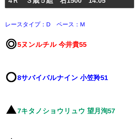
4Ｒ ３歳５組 右1500 14:05
レースタイプ：D ペース：M
5ヌンルチル 今井貴55
8サバイバルナイン 小笠羚51
7キタノショウリュウ 望月洵57