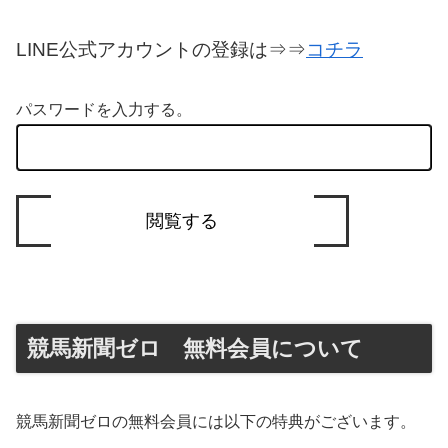
LINE公式アカウントの登録は⇒⇒
コチラ
パスワードを入力する。
競馬新聞ゼロ 無料会員について
競馬新聞ゼロの無料会員には以下の特典がございます。