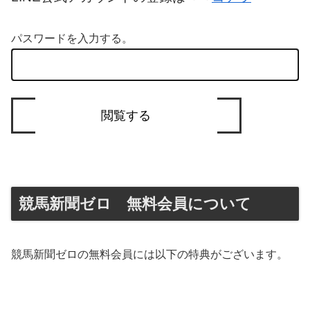
パスワードを入力する。
競馬新聞ゼロ 無料会員について
競馬新聞ゼロの無料会員には以下の特典がございます。