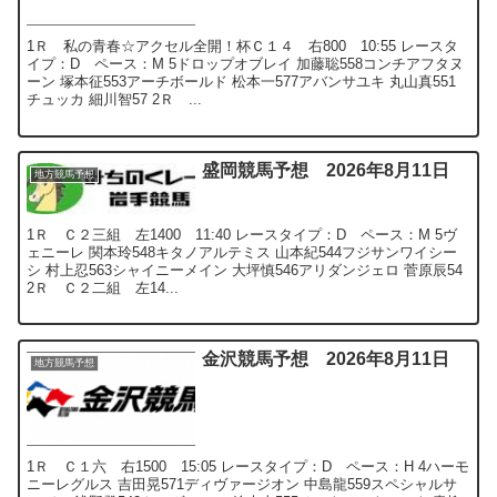
1Ｒ 私の青春☆アクセル全開！杯Ｃ１４ 右800 10:55 レースタ
イプ：D ペース：M 5ドロップオブレイ 加藤聡558コンチアフタヌ
ーン 塚本征553アーチボールド 松本一577アバンサユキ 丸山真551
チュッカ 細川智57 2Ｒ ...
盛岡競馬予想 2026年8月11日
地方競馬予想
1Ｒ Ｃ２三組 左1400 11:40 レースタイプ：D ペース：M 5ヴ
ェニーレ 関本玲548キタノアルテミス 山本紀544フジサンワイシー
シ 村上忍563シャイニーメイン 大坪慎546アリダンジェロ 菅原辰54
2Ｒ Ｃ２二組 左14...
金沢競馬予想 2026年8月11日
地方競馬予想
1Ｒ Ｃ１六 右1500 15:05 レースタイプ：D ペース：H 4ハーモ
ニーレグルス 吉田晃571ディヴァージオン 中島龍559スペシャルサ