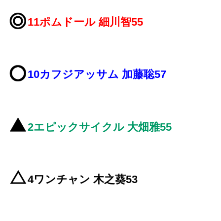
11ポムドール 細川智55
10カフジアッサム 加藤聡57
2エピックサイクル 大畑雅55
4ワンチャン 木之葵53