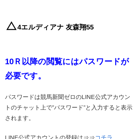
4エルディアナ 友森翔55
10Ｒ以降の閲覧にはパスワードが
必要です。
パスワードは競馬新聞ゼロのLINE公式アカウン
トのチャット上で”パスワード”と入力すると表示
されます。
LINE公式アカウントの登録は⇒⇒
コチラ