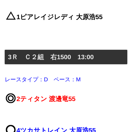
1ピアレイジレディ 大原浩55
3Ｒ Ｃ２組 右1500 13:00
レースタイプ：D ペース：M
2ティタン 渡邊竜55
4ツカサトレイン 大原浩55