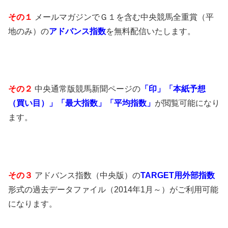
その１
メールマガジンでＧ１を含む中央競馬全重賞（平
地のみ）の
アドバンス指数
を無料配信いたします。
その２
中央通常版競馬新聞ページの
「印」「本紙予想
（買い目）」「最大指数」「平均指数」
が閲覧可能になり
ます。
その３
アドバンス指数（中央版）の
TARGET用外部指数
形式の過去データファイル（2014年1月～）がご利用可能
になります。