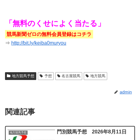
「無料のくせによく当たる」
競馬新聞ゼロの無料会員登録はコチラ
⇒
http://bit.ly/keiba0muryou
地方競馬予想
予想
名古屋競馬
地方競馬
admin
関連記事
門別競馬予想 2026年8月11日
地方競馬予想