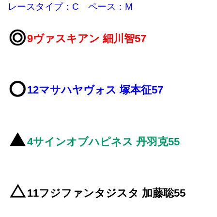
レースタイプ：C ペース：M
9ヴァスキアン 細川智57
12マサハヤヴォス 塚本征57
4サインオブハピネス 丹羽克55
11フジファンタジスタ 加藤聡55