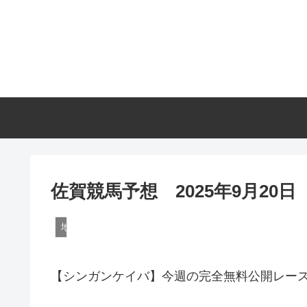
佐賀競馬予想 2025年9月20日
地方競馬予想
【シンガンケイバ】今週の完全無料公開レー