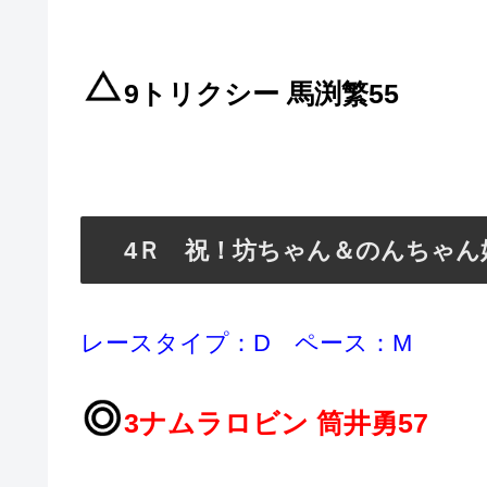
9トリクシー 馬渕繁55
4Ｒ 祝！坊ちゃん＆のんちゃん婚姻
レースタイプ：D ペース：M
3ナムラロビン 筒井勇57