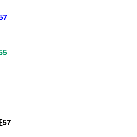
57
55
57