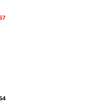
57
54