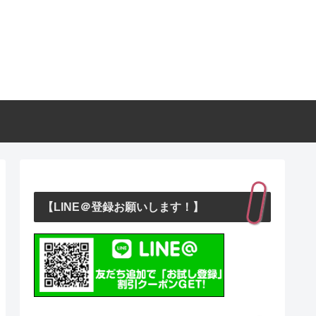
【LINE＠登録お願いします！】