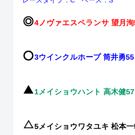
レースタイプ：C ペース：S
4ノヴァエスペランサ 望月洵
3ウインクルホープ 筒井勇55
1メイショウハント 高木健57
5メイショウワタユキ 松本一