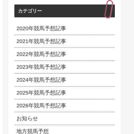
カテゴリー
2020年競馬予想記事
2021年競馬予想記事
2022年競馬予想記事
2023年競馬予想記事
2024年競馬予想記事
2025年競馬予想記事
2026年競馬予想記事
お知らせ
地方競馬予想