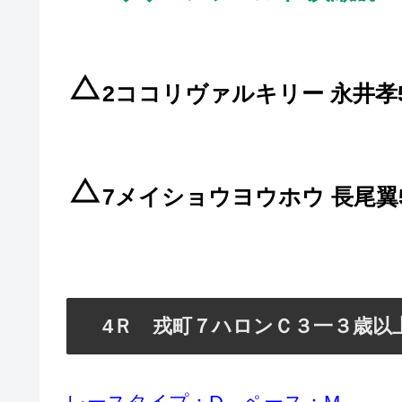
2ココリヴァルキリー 永井孝
7メイショウヨウホウ 長尾翼
4Ｒ 戎町７ハロンＣ３一３歳以上 右