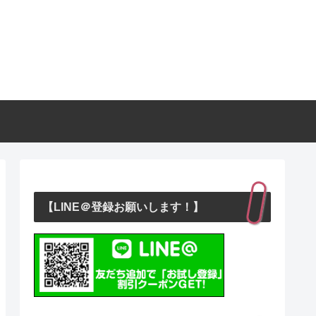
【LINE＠登録お願いします！】