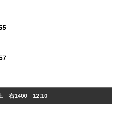
55
57
1400 12:10