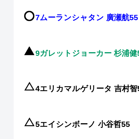
7ムーランシャタン 廣瀬航55
9ガレットジョーカー 杉浦健5
4エリカマルゲリータ 吉村智
5エイシンボーノ 小谷哲55