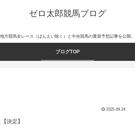
ゼロ太郎競馬ブログ
地方競馬全レース（ばんえい除く）と中央競馬の重賞予想記事を公開。
ブログTOP
2025.09.24
ス【決定】