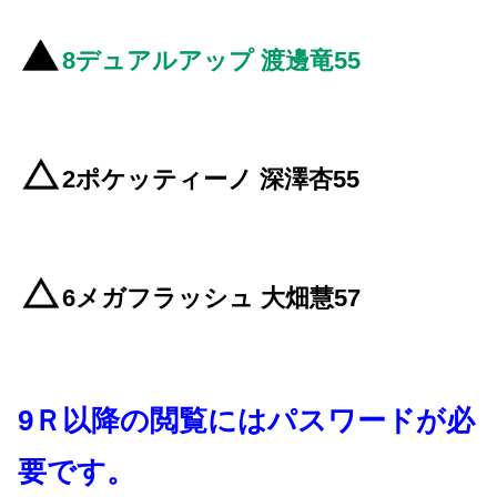
8デュアルアップ 渡邊竜55
2ポケッティーノ 深澤杏55
6メガフラッシュ 大畑慧57
9Ｒ以降の閲覧にはパスワードが必
要です。