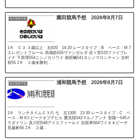
園田競馬予想 2026年8月7日
地方競馬予想
1Ｒ Ｃ３ ３歳以上 右820 14:20 レースタイプ：B ペース：M 7
エレガントフルール 高畑皓555ヴァンガルダ 佐々世533ファイブレ
イナ 下原理554ニシノカリウド 南部楓541ヨシノマロンチャン 吉村
智55 2Ｒ ２歳未勝利...
浦和競馬予想 2026年8月7日
地方競馬予想
1Ｒ ランチタイムＣ３六 七 左1300 13:30 レースタイプ：C ペ
ース：M 9スピークオブデビル 鷹見陸542マルノアンナ 室陽一545ク
ラダイリン 及川烈548アイスフィールド 吉留孝564ワイキキビーチ
見越彬56 2Ｒ ２歳...