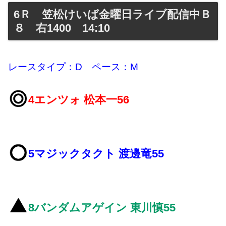
6Ｒ 笠松けいば金曜日ライブ配信中Ｂ
８ 右1400 14:10
レースタイプ：D ペース：M
4エンツォ 松本一56
5マジックタクト 渡邊竜55
8バンダムアゲイン 東川慎55