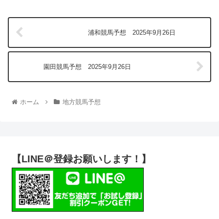
浦和競馬予想 2025年9月26日
園田競馬予想 2025年9月26日
ホーム
地方競馬予想
【LINE＠登録お願いします！】