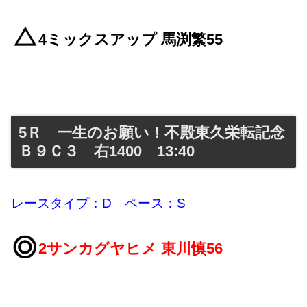
4ミックスアップ 馬渕繁55
5Ｒ 一生のお願い！不殿東久栄転記念
Ｂ９Ｃ３ 右1400 13:40
レースタイプ：D ペース：S
2サンカグヤヒメ 東川慎56