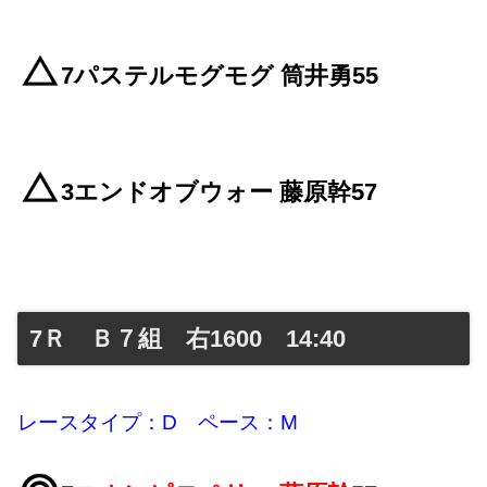
7パステルモグモグ 筒井勇55
3エンドオブウォー 藤原幹57
7Ｒ Ｂ７組 右1600 14:40
レースタイプ：D ペース：M