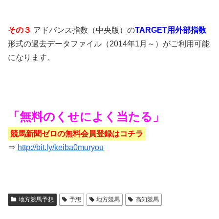
その３
アドバンス指数（中央版）の
TARGET用外部指数
形式の過去データファイル（2014年1月～）がご利用可能
になります。
「無料のくせによく当たる」
競馬新聞ゼロの無料会員登録はコチラ
⇒
http://bit.ly/keiba0muryou
地方競馬予想
予想
地方競馬
高知競馬