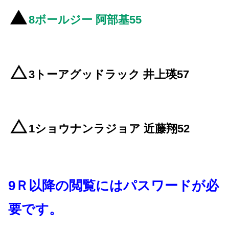
8ボールジー 阿部基55
3トーアグッドラック 井上瑛57
1ショウナンラジョア 近藤翔52
9Ｒ以降の閲覧にはパスワードが必
要です。