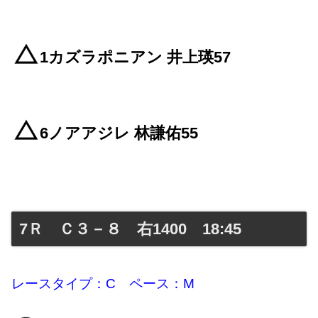
1カズラポニアン 井上瑛57
6ノアアジレ 林謙佑55
7Ｒ Ｃ３－８ 右1400 18:45
レースタイプ：C ペース：M