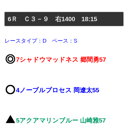
6Ｒ Ｃ３－９ 右1400 18:15
レースタイプ：D ペース：S
7シャドウマッドネス 郷間勇57
4ノーブルプロセス 岡遼太55
5アクアマリンブルー 山崎雅57