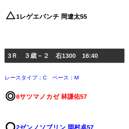
1レゲエパンチ 岡遼太55
3Ｒ ３歳－２ 右1300 16:40
レースタイプ：C ペース：M
6サツマノカゼ 林謙佑57
2ゼンノソブリン 岡村卓57