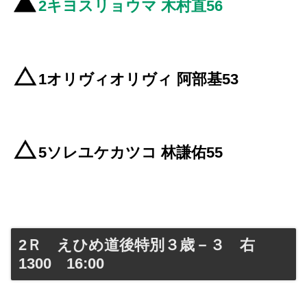
2キヨスリョウマ 木村直56
1オリヴィオリヴィ 阿部基53
5ソレユケカツコ 林謙佑55
2Ｒ えひめ道後特別３歳－３ 右
1300 16:00