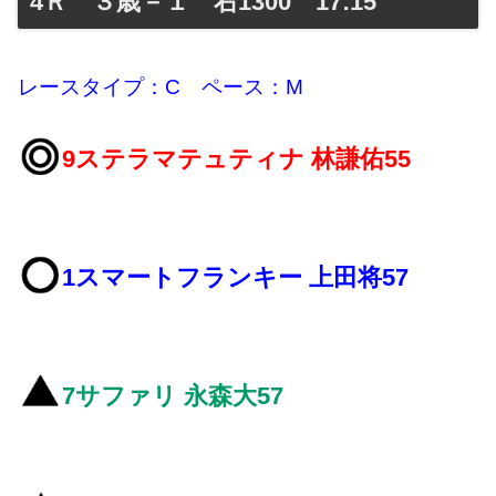
4Ｒ ３歳－１ 右1300 17:15
レースタイプ：C ペース：M
9ステラマテュティナ 林謙佑55
1スマートフランキー 上田将57
7サファリ 永森大57