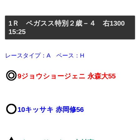
1Ｒ ペガスス特別２歳－４ 右1300
15:25
レースタイプ：A ペース：H
9ジョウショージェニ 永森大55
10キッサキ 赤岡修56