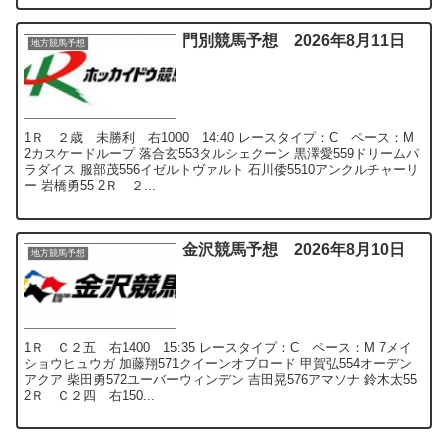
門別競馬予想 2026年8月11日
地方競馬予想
1Ｒ ２歳 未勝利 右1000 14:40 レースタイプ：C ペース：M
2カスケードループ 落合玄553タルシェクーン 黒澤愛559ドリームパ
ラダイス 服部茂556イゼルトヴァルト 石川倭5510アンクルチャーリ
ー 岩橋勇55 2Ｒ ２...
金沢競馬予想 2026年8月10日
地方競馬予想
1Ｒ Ｃ２五 右1400 15:35 レースタイプ：C ペース：M 7メイ
ショウヒュウガ 加藤翔571クイーンオブロード 甲賀弘554オーデン
アクア 柴田勇572ユーバーウィンデン 吉田晃576アマソナ 鈴木太55
2Ｒ Ｃ２四 右150...