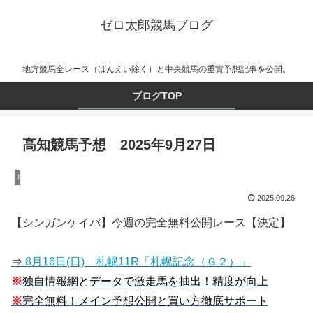
ゼロ太郎競馬ブログ
地方競馬全レース（ばんえい除く）と中央競馬の重賞予想記事を公開。
ブログTOP
高知競馬予想 2025年9月27日
地方競馬予想
2025.09.26
【シンガンケイバ】今週の完全無料公開レース【決定】
⇒
8月16日(日) 札幌11R「札幌記念（Ｇ２）」
※
独自情報網とデータで激走馬を抽出！精度が向上
※
完全無料！メイン予想公開と買い方徹底サポート