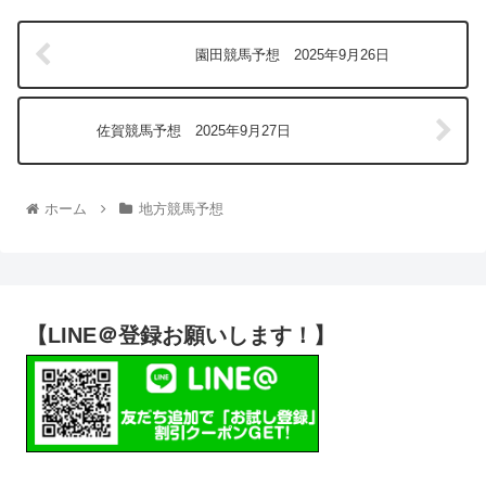
園田競馬予想 2025年9月26日
佐賀競馬予想 2025年9月27日
ホーム
地方競馬予想
【LINE＠登録お願いします！】