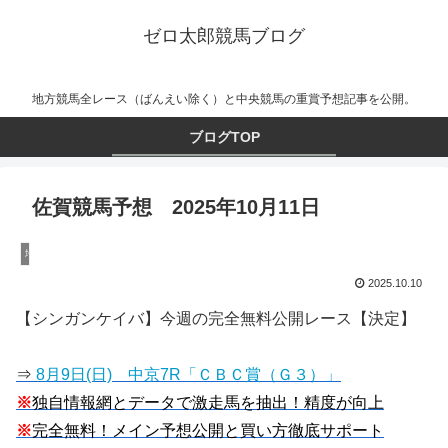
ゼロ太郎競馬ブログ
地方競馬全レース（ばんえい除く）と中央競馬の重賞予想記事を公開。
ブログTOP
佐賀競馬予想 2025年10月11日
地方競馬予想
2025.10.10
【シンガンケイバ】今週の完全無料公開レース【決定】
⇒
8月9日(日) 中京7R「ＣＢＣ賞（Ｇ３）」
※
独自情報網とデータで激走馬を抽出！精度が向上
※
完全無料！メイン予想公開と買い方徹底サポート