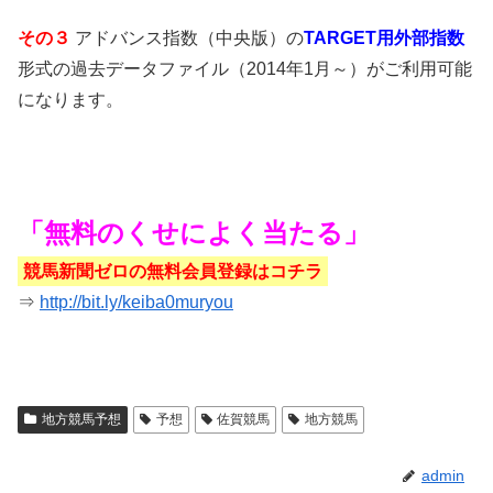
その３
アドバンス指数（中央版）の
TARGET用外部指数
形式の過去データファイル（2014年1月～）がご利用可能
になります。
「無料のくせによく当たる」
競馬新聞ゼロの無料会員登録はコチラ
⇒
http://bit.ly/keiba0muryou
地方競馬予想
予想
佐賀競馬
地方競馬
admin