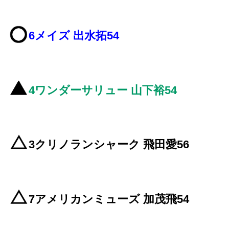
6メイズ 出水拓54
4ワンダーサリュー 山下裕54
3クリノランシャーク 飛田愛56
7アメリカンミューズ 加茂飛54