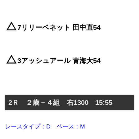
7リリーベネット 田中直54
3アッシュアール 青海大54
2Ｒ ２歳－４組 右1300 15:55
レースタイプ：D ペース：M