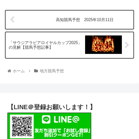
高知競馬予想 2025年10月11日
「サウジアラビアロイヤルカップ2025」
の見解【競馬予想記事】
ホーム
地方競馬予想
【LINE＠登録お願いします！】