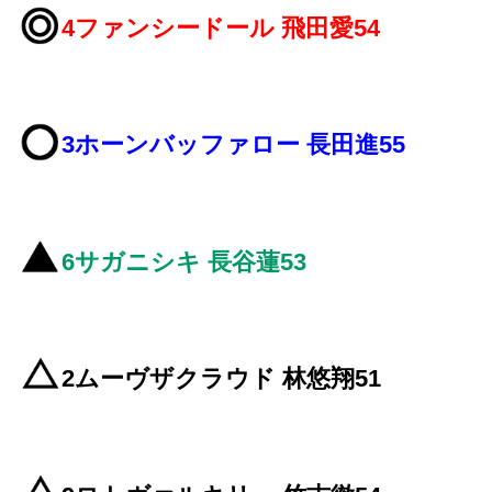
4ファンシードール 飛田愛54
3ホーンバッファロー 長田進55
6サガニシキ 長谷蓮53
2ムーヴザクラウド 林悠翔51