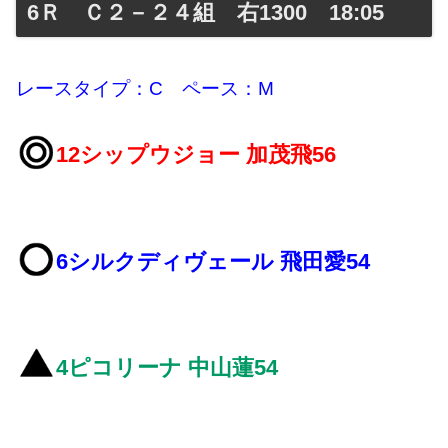
6Ｒ Ｃ２－２４組 右1300 18:05
レースタイプ：C ペース：M
12シップウジョー 加茂飛56
6シルクディヴェール 飛田愛54
4ピコリーナ 中山蓮54