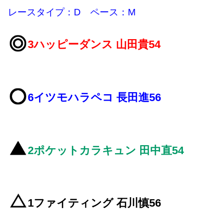
レースタイプ：D ペース：M
3ハッピーダンス 山田貴54
6イツモハラペコ 長田進56
2ポケットカラキュン 田中直54
1ファイティング 石川慎56