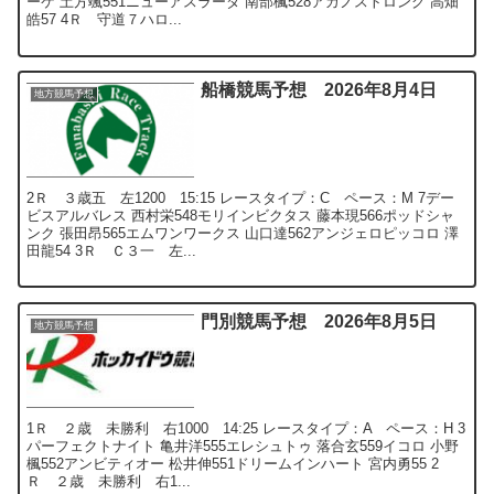
ーケ 土方颯551ニューアスラーダ 南部楓528アカノストロング 高畑
皓57 4Ｒ 守道７ハロ...
船橋競馬予想 2026年8月4日
地方競馬予想
2Ｒ ３歳五 左1200 15:15 レースタイプ：C ペース：M 7デー
ビスアルバレス 西村栄548モリインビクタス 藤本現566ポッドシャ
ンク 張田昂565エムワンワークス 山口達562アンジェロピッコロ 澤
田龍54 3Ｒ Ｃ３一 左...
門別競馬予想 2026年8月5日
地方競馬予想
1Ｒ ２歳 未勝利 右1000 14:25 レースタイプ：A ペース：H 3
パーフェクトナイト 亀井洋555エレシュトゥ 落合玄559イコロ 小野
楓552アンビティオー 松井伸551ドリームインハート 宮内勇55 2
Ｒ ２歳 未勝利 右1...