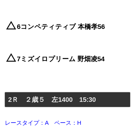
6コンペティティブ 本橋孝56
7ミズイロプリーム 野畑凌54
2Ｒ ２歳５ 左1400 15:30
レースタイプ：A ペース：H