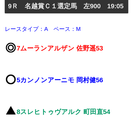
9Ｒ 名越賞Ｃ１選定馬 左900 19:05
レースタイプ：A ペース：M
7ムーランアルザン 佐野遥53
5カンノンアーニモ 岡村健56
8スレヒトゥヴアルク 町田直54