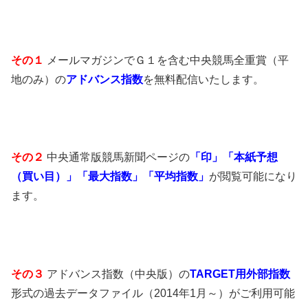
その１
メールマガジンでＧ１を含む中央競馬全重賞（平
地のみ）の
アドバンス指数
を無料配信いたします。
その２
中央通常版競馬新聞ページの
「印」「本紙予想
（買い目）」「最大指数」「平均指数」
が閲覧可能になり
ます。
その３
アドバンス指数（中央版）の
TARGET用外部指数
形式の過去データファイル（2014年1月～）がご利用可能