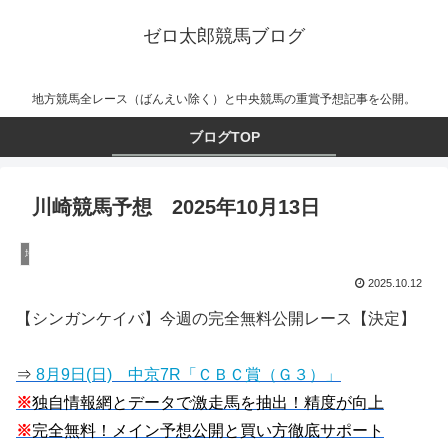
ゼロ太郎競馬ブログ
地方競馬全レース（ばんえい除く）と中央競馬の重賞予想記事を公開。
ブログTOP
川崎競馬予想 2025年10月13日
地方競馬予想
2025.10.12
【シンガンケイバ】今週の完全無料公開レース【決定】
⇒
8月9日(日) 中京7R「ＣＢＣ賞（Ｇ３）」
※
独自情報網とデータで激走馬を抽出！精度が向上
※
完全無料！メイン予想公開と買い方徹底サポート