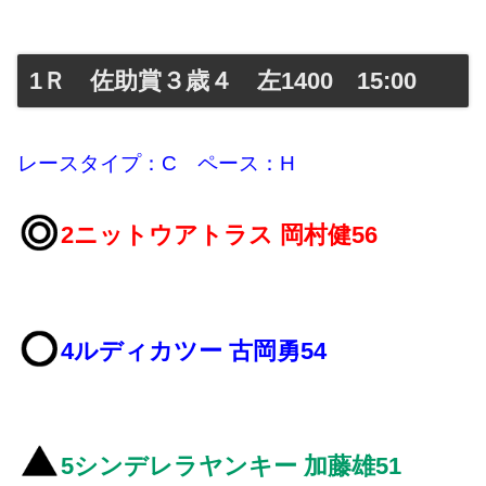
1Ｒ 佐助賞３歳４ 左1400 15:00
レースタイプ：C ペース：H
2ニットウアトラス 岡村健56
4ルディカツー 古岡勇54
5シンデレラヤンキー 加藤雄51