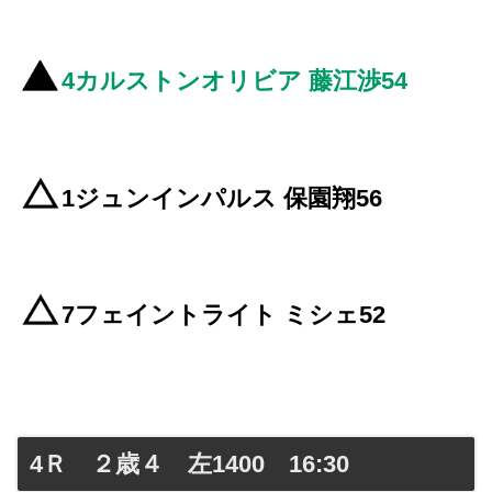
4カルストンオリビア 藤江渉54
1ジュンインパルス 保園翔56
7フェイントライト ミシェ52
4Ｒ ２歳４ 左1400 16:30