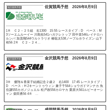
佐賀競馬予想 2026年8月9日
地方競馬予想
1Ｒ Ｃ２－２５組 右1300 15:55 レースタイプ：D ペース：M
3ツーエムルーイー 川島拓541ハガクレトップ 田中直546レイナロハ
ルンバ 加茂飛544ウルトラリオ 椿聡太538ノーブルホライズン 山下
裕56 2Ｒ Ｃ２－２４...
金沢競馬予想 2026年8月9日
地方競馬予想
3Ｒ 優翔＆香菜子結婚記念２歳２ 右1400 17:45 レースタイプ：
D ペース：H 2キーントゥウィン 兼子千564ショウガドマンナカ 魚
住謙555カガノジュエル 松戸政556カロヤカ 栗原大561ルビーオーシ
ャン 柴田勇56 4Ｒ ...
盛岡競馬予想 2026年8月9日