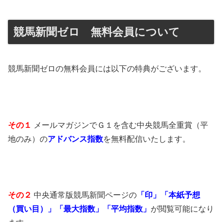
競馬新聞ゼロ 無料会員について
競馬新聞ゼロの無料会員には以下の特典がございます。
その１
メールマガジンでＧ１を含む中央競馬全重賞（平
地のみ）の
アドバンス指数
を無料配信いたします。
その２
中央通常版競馬新聞ページの
「印」「本紙予想
（買い目）」「最大指数」「平均指数」
が閲覧可能になり