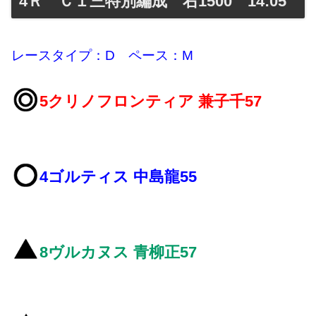
4Ｒ Ｃ１三特別編成 右1500 14:05
レースタイプ：D ペース：M
5クリノフロンティア 兼子千57
4ゴルティス 中島龍55
8ヴルカヌス 青柳正57