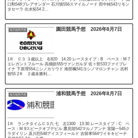
口勲548プレアサンダー 石川慎556スマイルノード 田中純543リモン
タセーラ 出水拓54 2...
園田競馬予想 2026年8月7日
地方競馬予想
1Ｒ Ｃ３ ３歳以上 右820 14:20 レースタイプ：B ペース：M 7
エレガントフルール 高畑皓555ヴァンガルダ 佐々世533ファイブレ
イナ 下原理554ニシノカリウド 南部楓541ヨシノマロンチャン 吉村
智55 2Ｒ ２歳未勝利...
浦和競馬予想 2026年8月7日
地方競馬予想
1Ｒ ランチタイムＣ３六 七 左1300 13:30 レースタイプ：C ペ
ース：M 9スピークオブデビル 鷹見陸542マルノアンナ 室陽一545ク
ラダイリン 及川烈548アイスフィールド 吉留孝564ワイキキビーチ