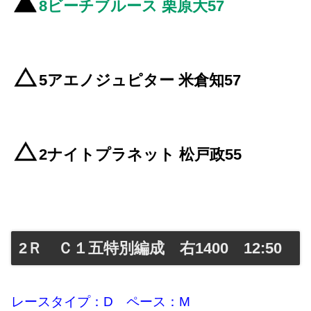
8ビーチブルース 栗原大57
5アエノジュピター 米倉知57
2ナイトプラネット 松戸政55
2Ｒ Ｃ１五特別編成 右1400 12:50
レースタイプ：D ペース：M