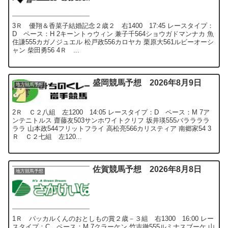
3Ｒ 優翔＆香菜子結婚記念２歳２ 右1400 17:45 レースタイプ：
D ペース：H 2キーントゥウィン 兼子千564ショウガドマンナカ 魚
住謙555カガノジュエル 松戸政556カロヤカ 栗原大561ルビーオーシ
ャン 柴田勇56 4Ｒ ...
盛岡競馬予想 2026年8月9日
地方競馬予想
2Ｒ Ｃ２八組 左1200 14:05 レースタイプ：D ペース：M 7ア
ンテニトルス 齋藤友503サンホワイトクリフ 坂井瑛555バララララ
ララ 山本政544フリットフライ 高松亮566カリスティア 南郷家54 3
Ｒ Ｃ２七組 左120...
佐賀競馬予想 2026年8月8日
地方競馬予想
1Ｒ パッカルくんのおとしもの賞２歳－３組 右1300 16:00 レー
スタイプ：C ペース：M 7クラーケン 竹吉徹555ルミナスブーケ 山