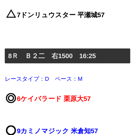
7ドンリュウスター 平瀬城57
8Ｒ Ｂ２二 右1500 16:25
レースタイプ：D ペース：M
6ケイバラード 栗原大57
9カミノマジック 米倉知57