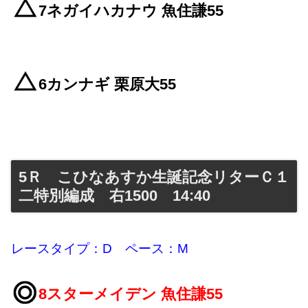
7ネガイハカナウ 魚住謙55
6カンナギ 栗原大55
5Ｒ こひなあすか生誕記念リターＣ１
二特別編成 右1500 14:40
レースタイプ：D ペース：M
8スターメイデン 魚住謙55