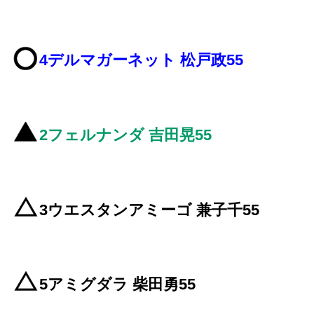
4デルマガーネット 松戸政55
2フェルナンダ 吉田晃55
3ウエスタンアミーゴ 兼子千55
5アミグダラ 柴田勇55