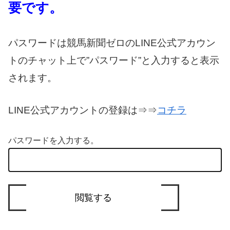
要です。
パスワードは競馬新聞ゼロのLINE公式アカウン
トのチャット上で”パスワード”と入力すると表示
されます。
LINE公式アカウントの登録は⇒⇒
コチラ
パスワードを入力する。