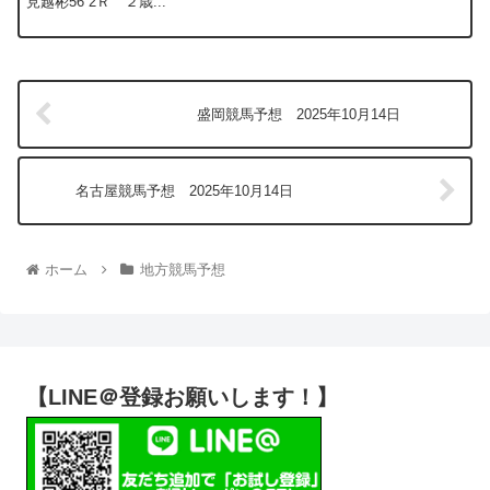
見越彬56 2Ｒ ２歳...
盛岡競馬予想 2025年10月14日
名古屋競馬予想 2025年10月14日
ホーム
地方競馬予想
【LINE＠登録お願いします！】