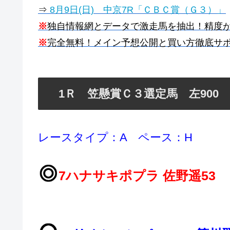
⇒
8月9日(日) 中京7R「ＣＢＣ賞（Ｇ３）」
※
独自情報網とデータで激走馬を抽出！精度
※
完全無料！メイン予想公開と買い方徹底サ
1Ｒ 笠懸賞Ｃ３選定馬 左900 1
レースタイプ：A ペース：H
7ハナサキポプラ 佐野遥53