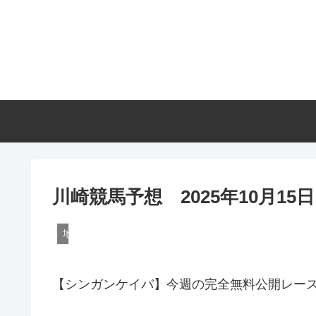
川崎競馬予想 2025年10月15日
地方競馬予想
【シンガンケイバ】今週の完全無料公開レー