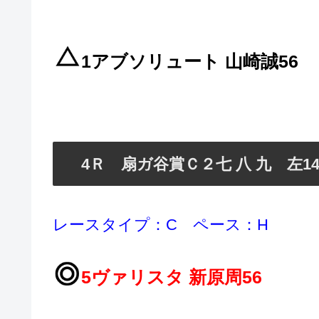
1アブソリュート 山崎誠56
4Ｒ 扇ガ谷賞Ｃ２七 八 九 左140
レースタイプ：C ペース：H
5ヴァリスタ 新原周56