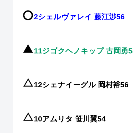
2シェルヴァレイ 藤江渉56
11ジゴクヘノキップ 古岡勇5
12シェナイーグル 岡村裕56
10アムリタ 笹川翼54