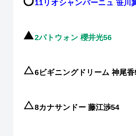
11リオシャンパーニュ 笹川翼
2パトウォン 櫻井光56
6ビギニングドリーム 神尾香
8カナサンドー 藤江渉54