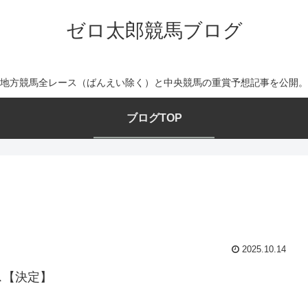
ゼロ太郎競馬ブログ
地方競馬全レース（ばんえい除く）と中央競馬の重賞予想記事を公開。
ブログTOP
2025.10.14
ス【決定】