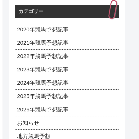
カテゴリー
2020年競馬予想記事
2021年競馬予想記事
2022年競馬予想記事
2023年競馬予想記事
2024年競馬予想記事
2025年競馬予想記事
2026年競馬予想記事
お知らせ
地方競馬予想