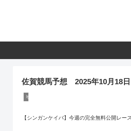
佐賀競馬予想 2025年10月18日
地方競馬予想
【シンガンケイバ】今週の完全無料公開レー