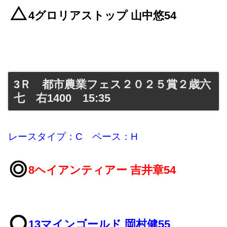
4グロリアストップ 山中悠54
3Ｒ 都市農業フェス２０２５賞２歳六
七 右1400 15:35
レースタイプ：C ペース：H
8ヘイアンティアー 吉井章54
13マインゴールド 岡村健55