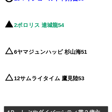
2ポロリス 達城龍54
6ヤマジュンハッピ 杉山海51
12サムライタイム 鷹見陸53