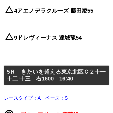
4アエノデラクルーズ 藤田凌55
9ドレヴィーナス 達城龍54
5Ｒ きたいを超える東京北区Ｃ２十一
十二 十三 右1600 16:40
レースタイプ：A ペース：S