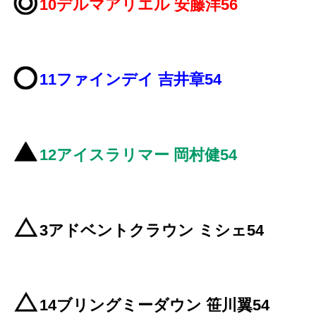
10デルマアリエル 安藤洋56
11ファインデイ 吉井章54
12アイスラリマー 岡村健54
3アドベントクラウン ミシェ54
14ブリングミーダウン 笹川翼54