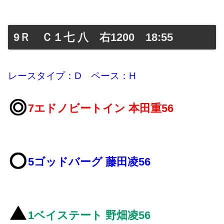
9Ｒ Ｃ１七 八 右1200 18:55
レースタイプ：D ペース：H
7エドノビートイン 本田重56
5ゴッドバーグ 藤田凌56
1ベイステート 野畑凌56