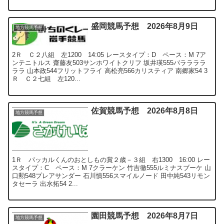
盛岡競馬予想 2026年8月9日
地方競馬予想
2Ｒ Ｃ２八組 左1200 14:05 レースタイプ：D ペース：M 7ア
ンテニトルス 齋藤友503サンホワイトクリフ 坂井瑛555バララララ
ララ 山本政544フリットフライ 高松亮566カリスティア 南郷家54 3
Ｒ Ｃ２七組 左120...
佐賀競馬予想 2026年8月8日
地方競馬予想
1Ｒ パッカルくんのおとしもの賞２歳－３組 右1300 16:00 レー
スタイプ：C ペース：M 7クラーケン 竹吉徹555ルミナスブーケ 山
口勲548プレアサンダー 石川慎556スマイルノード 田中純543リモン
タセーラ 出水拓54 2...
園田競馬予想 2026年8月7日
地方競馬予想