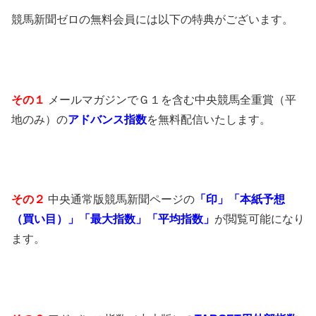
競馬新聞ゼロの無料会員には以下の特典がございます。
その１
メールマガジンでＧ１を含む中央競馬全重賞（平
地のみ）の
アドバンス指数
を無料配信いたします。
その２
中央通常版競馬新聞ページの
「印」「本紙予想
（買い目）」「最大指数」「平均指数」
が閲覧可能になり
ます。