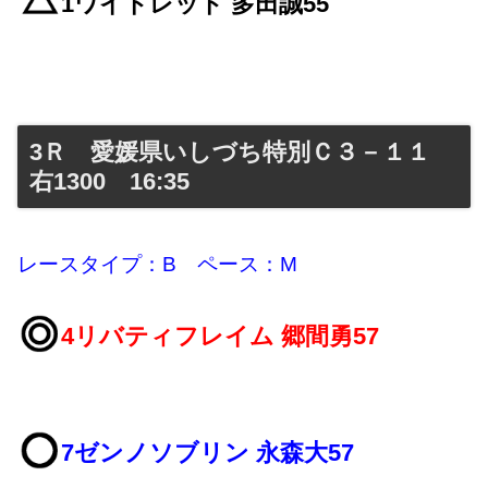
1ワイドレッド 多田誠55
3Ｒ 愛媛県いしづち特別Ｃ３－１１
右1300 16:35
レースタイプ：B ペース：M
4リバティフレイム 郷間勇57
7ゼンノソブリン 永森大57