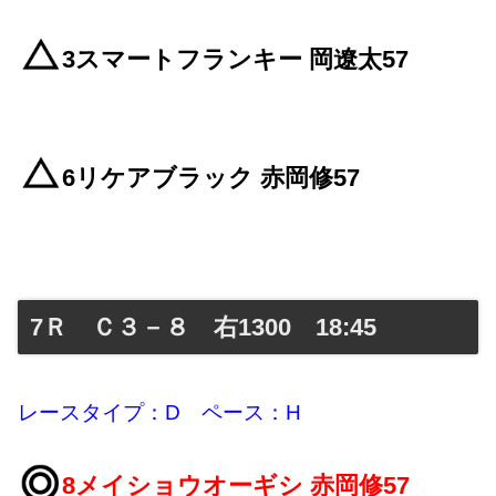
3スマートフランキー 岡遼太57
6リケアブラック 赤岡修57
7Ｒ Ｃ３－８ 右1300 18:45
レースタイプ：D ペース：H
8メイショウオーギシ 赤岡修57