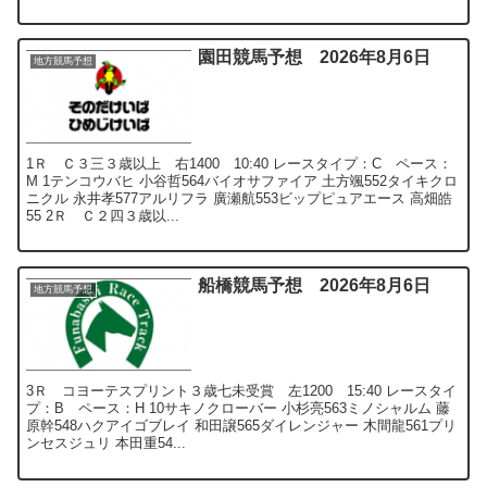
園田競馬予想 2026年8月6日
地方競馬予想
1Ｒ Ｃ３三３歳以上 右1400 10:40 レースタイプ：C ペース：
M 1テンコウバヒ 小谷哲564バイオサファイア 土方颯552タイキクロ
ニクル 永井孝577アルリフラ 廣瀬航553ビップピュアエース 高畑皓
55 2Ｒ Ｃ２四３歳以...
船橋競馬予想 2026年8月6日
地方競馬予想
3Ｒ コヨーテスプリント３歳七未受賞 左1200 15:40 レースタイ
プ：B ペース：H 10サキノクローバー 小杉亮563ミノシャルム 藤
原幹548ハクアイゴブレイ 和田譲565ダイレンジャー 木間龍561プリ
ンセスジュリ 本田重54...