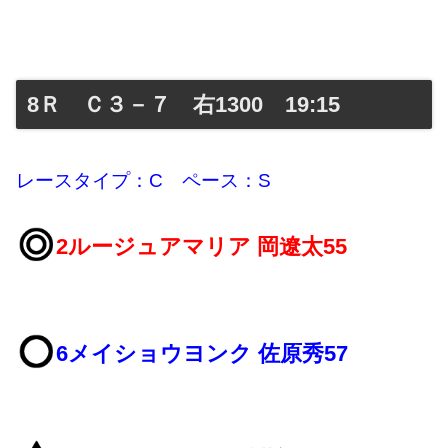
8Ｒ Ｃ３－７ 右1300 19:15
レースタイプ：C ペース：S
2ルージュアマリア 岡遼太55
6メイショウヨンク 佐原秀57