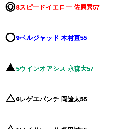
8スピードイエロー 佐原秀57
9ベルジャッド 木村直55
5ウインオアシス 永森大57
6レゲエパンチ 岡遼太55