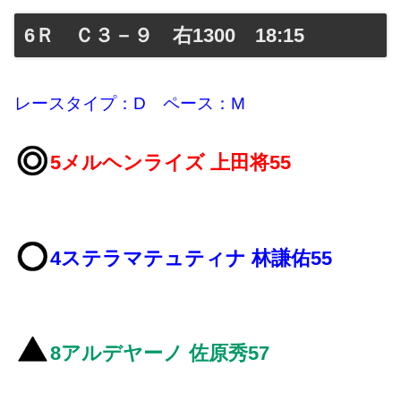
6Ｒ Ｃ３－９ 右1300 18:15
レースタイプ：D ペース：M
5メルヘンライズ 上田将55
4ステラマテュティナ 林謙佑55
8アルデヤーノ 佐原秀57