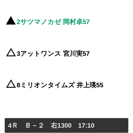
2サツマノカゼ 岡村卓57
3アットワンス 宮川実57
8ミリオンタイムズ 井上瑛55
4Ｒ Ｂ－２ 右1300 17:10