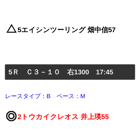
5エイシンツーリング 畑中信57
5Ｒ Ｃ３－１０ 右1300 17:45
レースタイプ：B ペース：M
2トウカイクレオス 井上瑛55