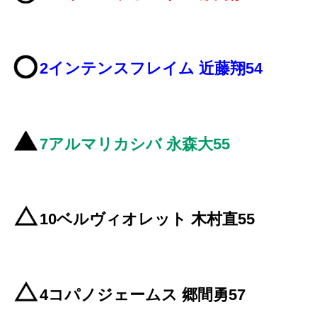
2インテンスフレイム 近藤翔54
7アルマリカシバ 永森大55
10ベルヴィオレット 木村直55
4コパノジェームス 郷間勇57