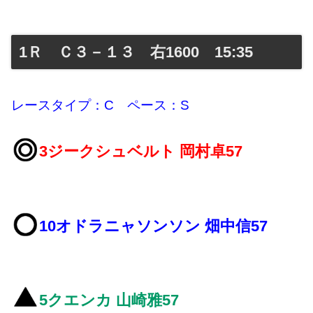
1Ｒ Ｃ３－１３ 右1600 15:35
レースタイプ：C ペース：S
3ジークシュベルト 岡村卓57
10オドラニャソンソン 畑中信57
5クエンカ 山崎雅57