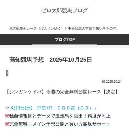
ゼロ太郎競馬ブログ
地方競馬全レース（ばんえい除く）と中央競馬の重賞予想記事を公開。
ブログTOP
高知競馬予想 2025年10月25日
地方競馬予想
2025.10.24
【シンガンケイバ】今週の完全無料公開レース【決定】
⇒
8月9日(日) 中京7R「ＣＢＣ賞（Ｇ３）」
※
独自情報網とデータで激走馬を抽出！精度が向上
※
完全無料！メイン予想公開と買い方徹底サポート