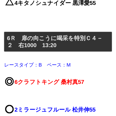
4キタノシュナイダー 黒澤愛55
6Ｒ 扉の向こうに喝采を特別Ｃ４－
２ 右1000 13:20
レースタイプ：B ペース：M
6クラフトキング 桑村真57
2ミラージュフルール 松井伸55