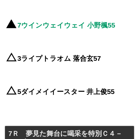
7ウインウェイウェイ 小野楓55
3ライプトラオム 落合玄57
5ダイメイイースター 井上俊55
7Ｒ 夢見た舞台に喝采を特別Ｃ４－