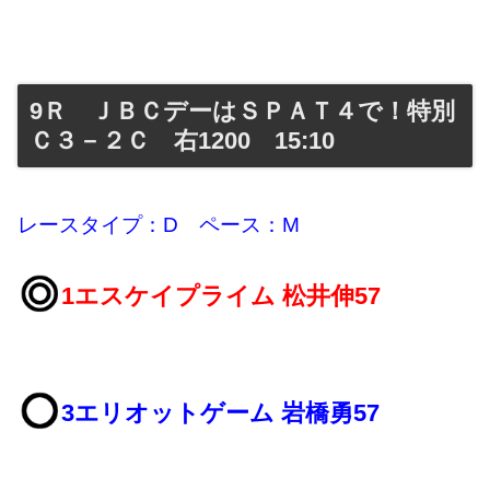
9Ｒ ＪＢＣデーはＳＰＡＴ４で！特別
Ｃ３－２Ｃ 右1200 15:10
レースタイプ：D ペース：M
1エスケイプライム 松井伸57
3エリオットゲーム 岩橋勇57