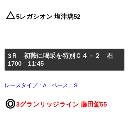
5レガシオン 塩津璃52
3Ｒ 初鞍に喝采を特別Ｃ４－２ 右
1700 11:45
レースタイプ：A ペース：S
3グランリッジライン 藤田駕55