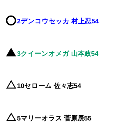
2デンコウセッカ 村上忍54
3クイーンオメガ 山本政54
10セローム 佐々志54
5マリーオラス 菅原辰55