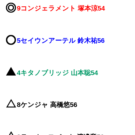
9コンジェラメント 塚本涼54
5セイウンアーテル 鈴木祐56
4キタノブリッジ 山本聡54
8ケンジャ 高橋悠56