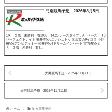
門別競馬予想 2026年8月5日
地方競馬予想
1Ｒ ２歳 未勝利 右1000 14:25 レースタイプ：A ペース：H 3
パーフェクトナイト 亀井洋555エレシュトゥ 落合玄559イコロ 小野
楓552アンビティオー 松井伸551ドリームインハート 宮内勇55 2
Ｒ ２歳 未勝利 右1...
大井競馬予想 2025年11月11日
金沢競馬予想 2025年11月11日
ホーム
地方競馬予想