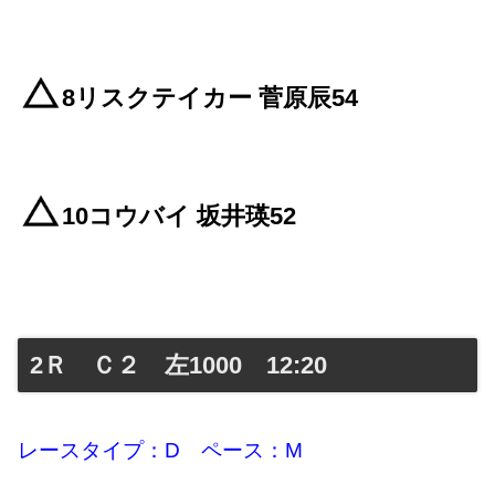
8リスクテイカー 菅原辰54
10コウバイ 坂井瑛52
2Ｒ Ｃ２ 左1000 12:20
レースタイプ：D ペース：M