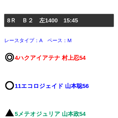
8Ｒ Ｂ２ 左1400 15:45
レースタイプ：A ペース：M
4ハクアイアテナ 村上忍54
11エコロジェイド 山本聡56
5メテオジュリア 山本政54