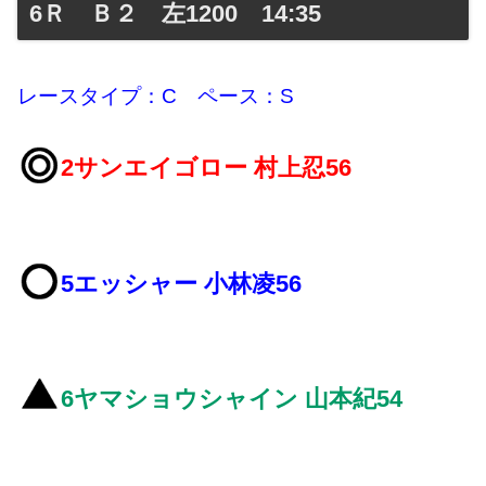
6Ｒ Ｂ２ 左1200 14:35
レースタイプ：C ペース：S
2サンエイゴロー 村上忍56
5エッシャー 小林凌56
6ヤマショウシャイン 山本紀54