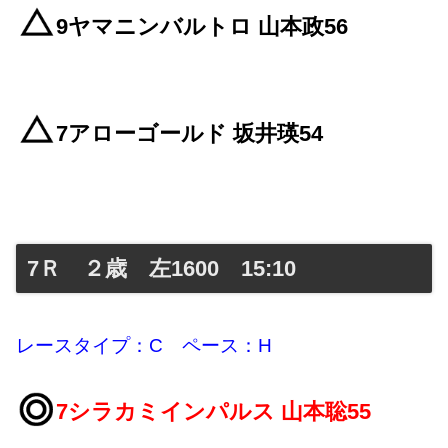
9ヤマニンバルトロ 山本政56
7アローゴールド 坂井瑛54
7Ｒ ２歳 左1600 15:10
レースタイプ：C ペース：H
7シラカミインパルス 山本聡55