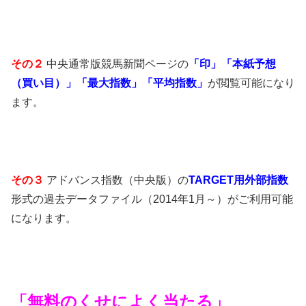
その２
中央通常版競馬新聞ページの
「印」「本紙予想
（買い目）」「最大指数」「平均指数」
が閲覧可能になり
ます。
その３
アドバンス指数（中央版）の
TARGET用外部指数
形式の過去データファイル（2014年1月～）がご利用可能
になります。
「無料のくせによく当たる」