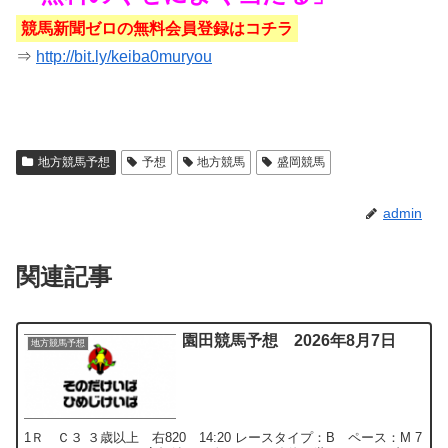
競馬新聞ゼロの無料会員登録はコチラ
⇒
http://bit.ly/keiba0muryou
地方競馬予想
予想
地方競馬
盛岡競馬
admin
関連記事
園田競馬予想 2026年8月7日
地方競馬予想
1Ｒ Ｃ３ ３歳以上 右820 14:20 レースタイプ：B ペース：M 7