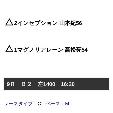
2インセプション 山本紀56
1マグノリアレーン 高松亮54
9Ｒ Ｂ２ 左1400 16:20
レースタイプ：C ペース：M