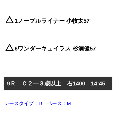
1ノーブルライナー 小牧太57
6ワンダーキュイラス 杉浦健57
9Ｒ Ｃ２一３歳以上 右1400 14:45
レースタイプ：D ペース：M