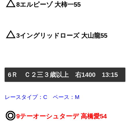
8エルピーゾ 大柿一55
3イングリッドローズ 大山龍55
6Ｒ Ｃ２三３歳以上 右1400 13:15
レースタイプ：C ペース：M
9テーオーシュターデ 高橋愛54