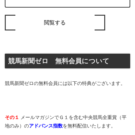
競馬新聞ゼロ 無料会員について
競馬新聞ゼロの無料会員には以下の特典がございます。
その１
メールマガジンでＧ１を含む中央競馬全重賞（平
地のみ）の
アドバンス指数
を無料配信いたします。