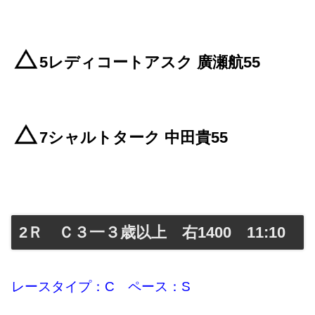
5レディコートアスク 廣瀬航55
7シャルトターク 中田貴55
2Ｒ Ｃ３一３歳以上 右1400 11:10
レースタイプ：C ペース：S