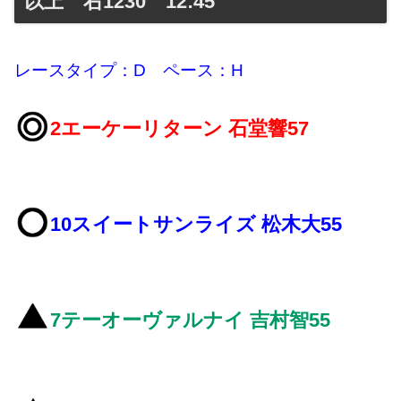
以上 右1230 12:45
レースタイプ：D ペース：H
2エーケーリターン 石堂響57
10スイートサンライズ 松木大55
7テーオーヴァルナイ 吉村智55