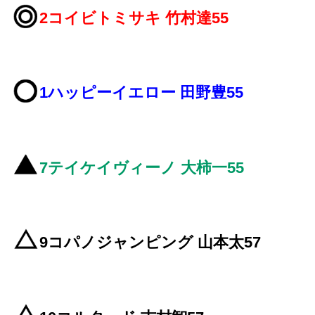
2コイビトミサキ 竹村達55
1ハッピーイエロー 田野豊55
7テイケイヴィーノ 大柿一55
9コパノジャンピング 山本太57