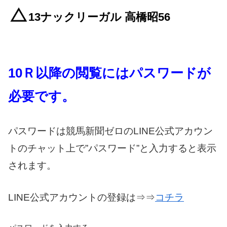
13ナックリーガル 高橋昭56
10Ｒ以降の閲覧にはパスワードが
必要です。
パスワードは競馬新聞ゼロのLINE公式アカウン
トのチャット上で”パスワード”と入力すると表示
されます。
LINE公式アカウントの登録は⇒⇒
コチラ