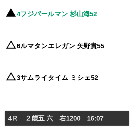
4フジパールマン 杉山海52
6ルマタンエレガン 矢野貴55
3サムライタイム ミシェ52
4Ｒ ２歳五 六 右1200 16:07