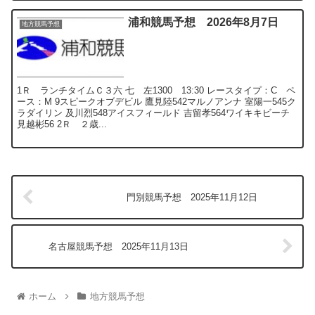
浦和競馬予想 2026年8月7日
地方競馬予想
1Ｒ ランチタイムＣ３六 七 左1300 13:30 レースタイプ：C ペ
ース：M 9スピークオブデビル 鷹見陸542マルノアンナ 室陽一545ク
ラダイリン 及川烈548アイスフィールド 吉留孝564ワイキキビーチ
見越彬56 2Ｒ ２歳...
門別競馬予想 2025年11月12日
名古屋競馬予想 2025年11月13日
ホーム
地方競馬予想