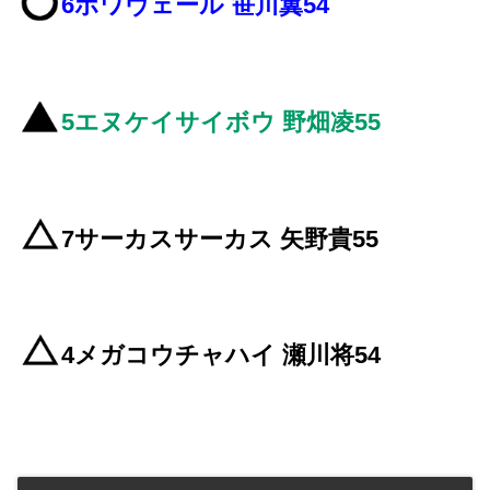
6ボワヴェール 笹川翼54
5エヌケイサイボウ 野畑凌55
7サーカスサーカス 矢野貴55
4メガコウチャハイ 瀬川将54