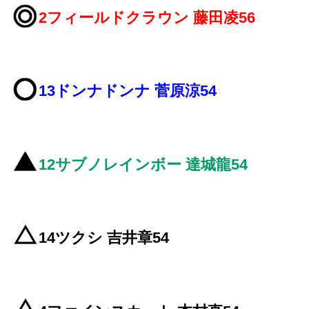
2フィールドクラウン 藤田凌56
13ドンナドンナ 菅原涼54
12サブノレインボー 達城龍54
14ツクシ 吉井章54