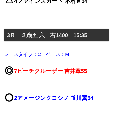
4ファインスカート 本村直54
3Ｒ ２歳五 六 右1400 15:35
レースタイプ：C ペース：M
7ビーチクルーザー 吉井章55
2アメージングヨシノ 笹川翼54