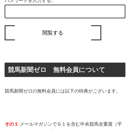
パスワードを入力する。
競馬新聞ゼロ 無料会員について
競馬新聞ゼロの無料会員には以下の特典がございます。
その１
メールマガジンでＧ１を含む中央競馬全重賞（平