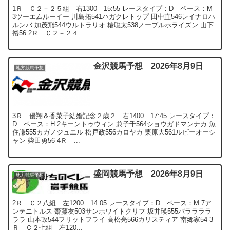
1Ｒ Ｃ２－２５組 右1300 15:55 レースタイプ：D ペース：M
3ツーエムルーイー 川島拓541ハガクレトップ 田中直546レイナロハ
ルンバ 加茂飛544ウルトラリオ 椿聡太538ノーブルホライズン 山下
裕56 2Ｒ Ｃ２－２４...
金沢競馬予想 2026年8月9日
地方競馬予想
3Ｒ 優翔＆香菜子結婚記念２歳２ 右1400 17:45 レースタイプ：
D ペース：H 2キーントゥウィン 兼子千564ショウガドマンナカ 魚
住謙555カガノジュエル 松戸政556カロヤカ 栗原大561ルビーオーシ
ャン 柴田勇56 4Ｒ ...
盛岡競馬予想 2026年8月9日
地方競馬予想
2Ｒ Ｃ２八組 左1200 14:05 レースタイプ：D ペース：M 7ア
ンテニトルス 齋藤友503サンホワイトクリフ 坂井瑛555バララララ
ララ 山本政544フリットフライ 高松亮566カリスティア 南郷家54 3
Ｒ Ｃ２七組 左120...