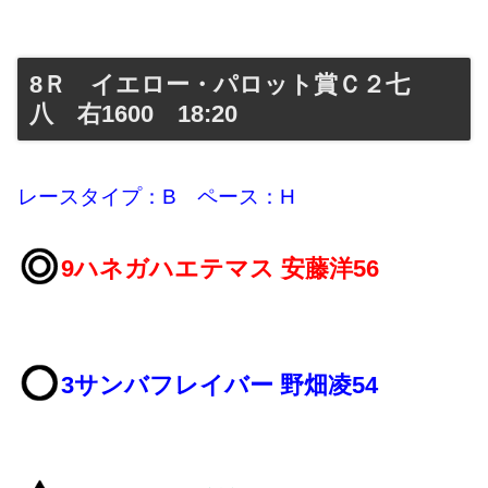
8Ｒ イエロー・パロット賞Ｃ２七
八 右1600 18:20
レースタイプ：B ペース：H
9ハネガハエテマス 安藤洋56
3サンバフレイバー 野畑凌54