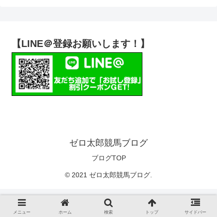
【LINE＠登録お願いします！】
ゼロ太郎競馬ブログ
ブログTOP
© 2021 ゼロ太郎競馬ブログ.
メニュー
ホーム
検索
トップ
サイドバー