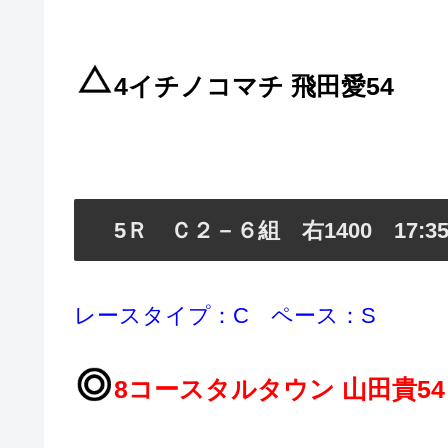
4イチノコマチ 飛田愛54
5Ｒ Ｃ２－６組 右1400 17:3
レースタイプ：C ペース：S
8コースタルタウン 山田貴54