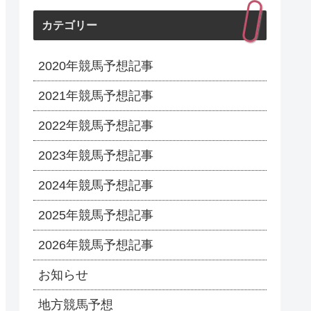
カテゴリー
2020年競馬予想記事
2021年競馬予想記事
2022年競馬予想記事
2023年競馬予想記事
2024年競馬予想記事
2025年競馬予想記事
2026年競馬予想記事
お知らせ
地方競馬予想