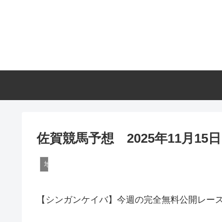
佐賀競馬予想 2025年11月15日
地方競馬予想
【シンガンケイバ】今週の完全無料公開レー