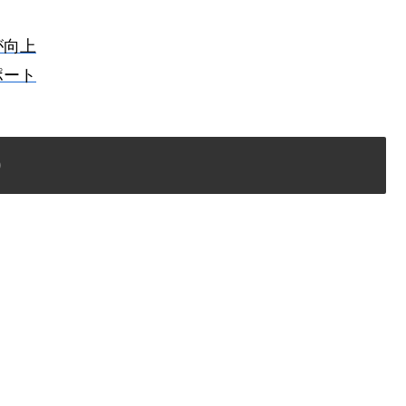
が向上
ポート
0