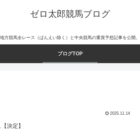
ゼロ太郎競馬ブログ
地方競馬全レース（ばんえい除く）と中央競馬の重賞予想記事を公開。
ブログTOP
2025.11.14
ス【決定】