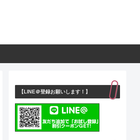
【LINE＠登録お願いします！】