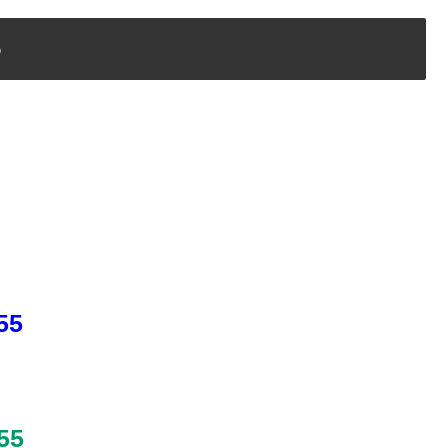
5
55
55