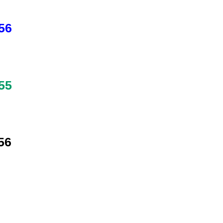
56
55
56