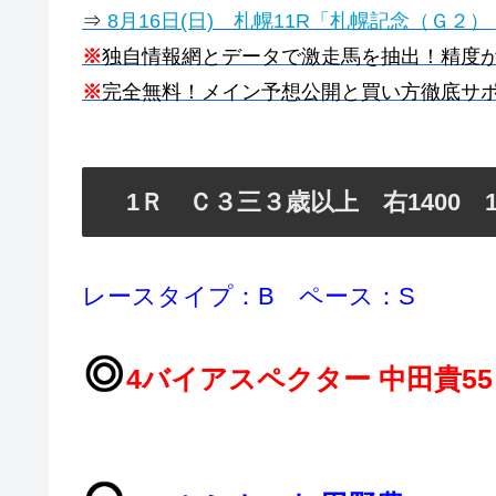
⇒
8月16日(日) 札幌11R「札幌記念（Ｇ２）
※
独自情報網とデータで激走馬を抽出！精度
※
完全無料！メイン予想公開と買い方徹底サ
1Ｒ Ｃ３三３歳以上 右1400 10
レースタイプ：B ペース：S
4バイアスペクター 中田貴55