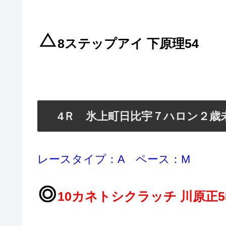
8ステップアイ 下原理54
4Ｒ 氷上町日比宇７ハロン２歳未勝
レースタイプ：A ペース：M
10カネトシクラッチ 川原正5