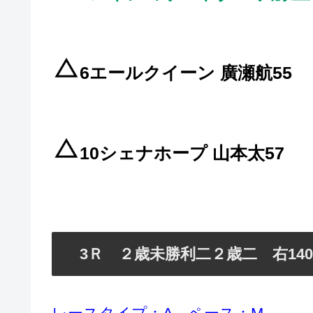
6エールクイーン 廣瀬航55
10シェナホープ 山本太57
3Ｒ ２歳未勝利二２歳二 右1400