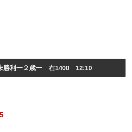
利一２歳一 右1400 12:10
5