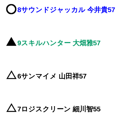
8サウンドジャッカル 今井貴57
9スキルハンター 大畑雅57
6サンマイメ 山田祥57
7ロジスクリーン 細川智55