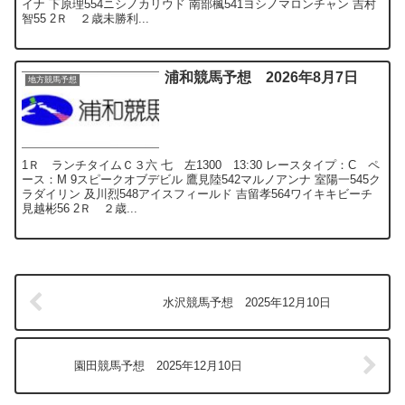
イナ 下原理554ニシノカリウド 南部楓541ヨシノマロンチャン 吉村
智55 2Ｒ ２歳未勝利...
浦和競馬予想 2026年8月7日
地方競馬予想
1Ｒ ランチタイムＣ３六 七 左1300 13:30 レースタイプ：C ペ
ース：M 9スピークオブデビル 鷹見陸542マルノアンナ 室陽一545ク
ラダイリン 及川烈548アイスフィールド 吉留孝564ワイキキビーチ
見越彬56 2Ｒ ２歳...
水沢競馬予想 2025年12月10日
園田競馬予想 2025年12月10日