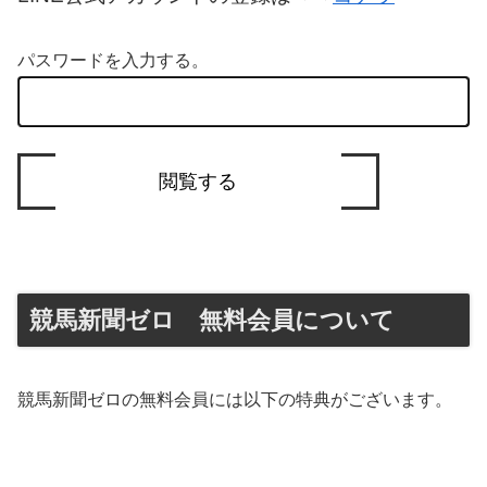
パスワードを入力する。
競馬新聞ゼロ 無料会員について
競馬新聞ゼロの無料会員には以下の特典がございます。