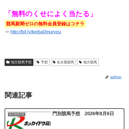
「無料のくせによく当たる」
競馬新聞ゼロの無料会員登録はコチラ
⇒
http://bit.ly/keiba0muryou
地方競馬予想
予想
名古屋競馬
地方競馬
admin
関連記事
門別競馬予想 2026年8月6日
地方競馬予想