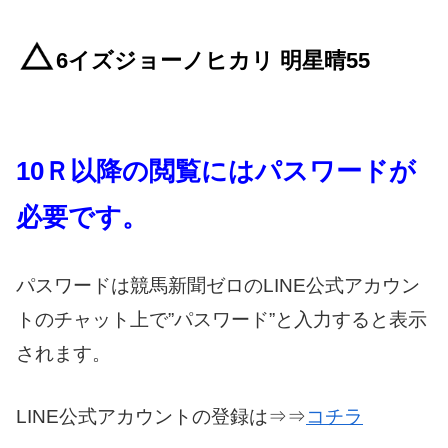
6イズジョーノヒカリ 明星晴55
10Ｒ以降の閲覧にはパスワードが
必要です。
パスワードは競馬新聞ゼロのLINE公式アカウン
トのチャット上で”パスワード”と入力すると表示
されます。
LINE公式アカウントの登録は⇒⇒
コチラ