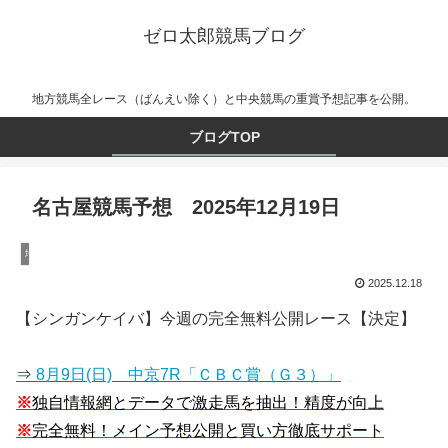
ゼロ太郎競馬ブログ
地方競馬全レース（ばんえい除く）と中央競馬の重賞予想記事を公開。
ブログTOP
名古屋競馬予想 2025年12月19日
地方競馬予想
2025.12.18
【シンガンケイバ】今週の完全無料公開レース【決定】
⇒
8月9日(日) 中京7R「ＣＢＣ賞（Ｇ３）」
※
独自情報網とデータで激走馬を抽出！精度が向上
※
完全無料！メイン予想公開と買い方徹底サポート