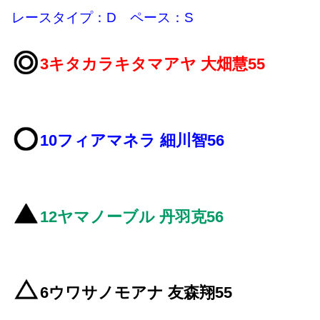
レースタイプ：D ペース：S
3キタカラキタマアヤ 大畑慧55
10フィアマネラ 細川智56
12ヤマノーブル 丹羽克56
6ウワサノモアナ 友森翔55