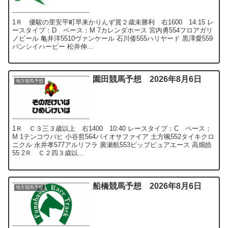
1Ｒ 優駿の里安平町早来かりんず賞２歳未勝利 右1600 14:15 レ
ースタイプ：D ペース：M 7カレンダホース 宮内勇554フロアガリ
ノビール 亀井洋5510ヴァンケール 石川倭555ハリヤード 黒澤愛559
バンシイハーピー 松井伸...
園田競馬予想 2026年8月6日
地方競馬予想
1Ｒ Ｃ３三３歳以上 右1400 10:40 レースタイプ：C ペース：
M 1テンコウバヒ 小谷哲564バイオサファイア 土方颯552タイキクロ
ニクル 永井孝577アルリフラ 廣瀬航553ビップピュアエース 高畑皓
55 2Ｒ Ｃ２四３歳以...
船橋競馬予想 2026年8月6日
地方競馬予想