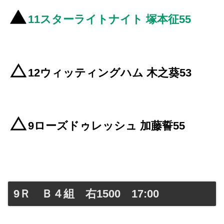
11スターライトナイト 塚本征55
12ウィッティングハム 木之葵53
9ローズドゥレッシュ 加藤誓55
9Ｒ Ｂ４組 右1500 17:00