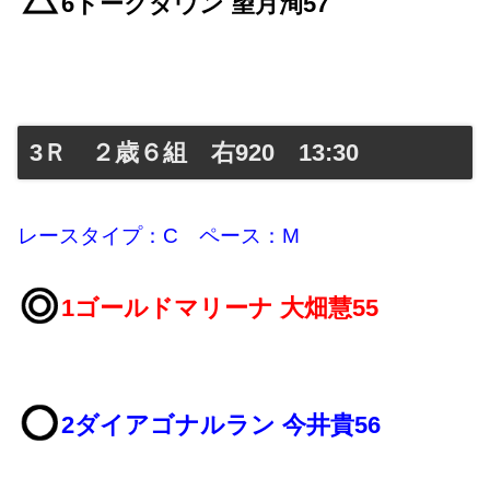
6トークダウン 望月洵57
3Ｒ ２歳６組 右920 13:30
レースタイプ：C ペース：M
1ゴールドマリーナ 大畑慧55
2ダイアゴナルラン 今井貴56