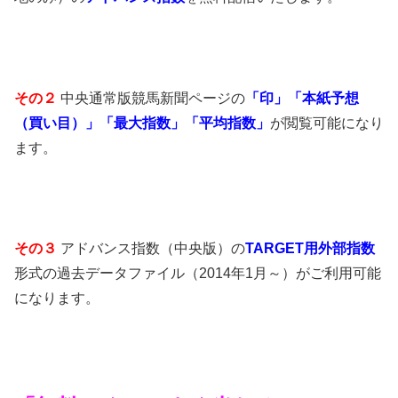
その２
中央通常版競馬新聞ページの
「印」「本紙予想
（買い目）」「最大指数」「平均指数」
が閲覧可能になり
ます。
その３
アドバンス指数（中央版）の
TARGET用外部指数
形式の過去データファイル（2014年1月～）がご利用可能
になります。