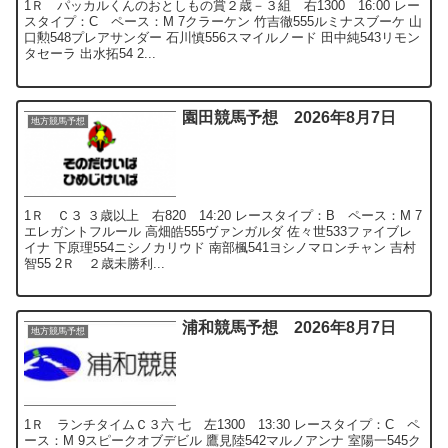
1Ｒ パッカルくんのおとしもの賞２歳－３組 右1300 16:00 レー
スタイプ：C ペース：M 7クラーケン 竹吉徹555ルミナスブーケ 山
口勲548プレアサンダー 石川慎556スマイルノード 田中純543リモン
タセーラ 出水拓54 2...
園田競馬予想 2026年8月7日
地方競馬予想
1Ｒ Ｃ３ ３歳以上 右820 14:20 レースタイプ：B ペース：M 7
エレガントフルール 高畑皓555ヴァンガルダ 佐々世533ファイブレ
イナ 下原理554ニシノカリウド 南部楓541ヨシノマロンチャン 吉村
智55 2Ｒ ２歳未勝利...
浦和競馬予想 2026年8月7日
地方競馬予想
1Ｒ ランチタイムＣ３六 七 左1300 13:30 レースタイプ：C ペ
ース：M 9スピークオブデビル 鷹見陸542マルノアンナ 室陽一545ク