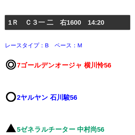
1Ｒ Ｃ３一 二 右1600 14:20
レースタイプ：B ペース：M
7ゴールデンオージャ 横川怜56
2ヤルヤン 石川駿56
5ゼネラルチーター 中村尚56