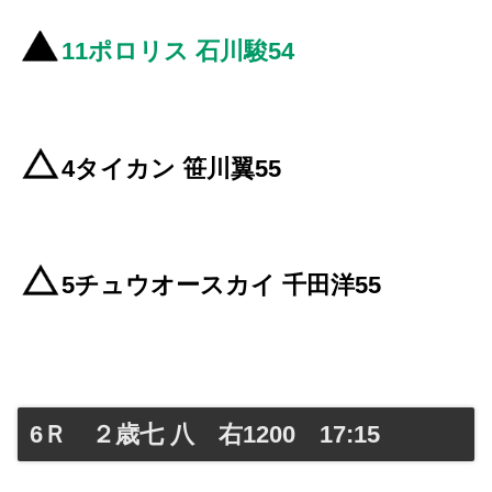
11ポロリス 石川駿54
4タイカン 笹川翼55
5チュウオースカイ 千田洋55
6Ｒ ２歳七 八 右1200 17:15