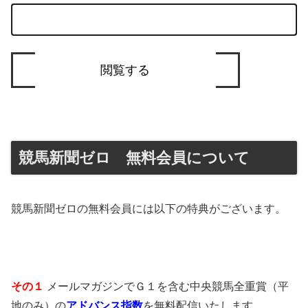
競馬新聞ゼロ 無料会員について
競馬新聞ゼロの無料会員には以下の特典がございます。
その１
メールマガジンでＧ１を含む中央競馬全重賞（平
地のみ）の
アドバンス指数
を無料配信いたします。