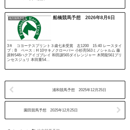
船橋競馬予想 2026年8月6日
地方競馬予想
3Ｒ コヨーテスプリント３歳七未受賞 左1200 15:40 レースタイ
プ：B ペース：H 10サキノクローバー 小杉亮563ミノシャルム 藤
原幹548ハクアイゴブレイ 和田譲565ダイレンジャー 木間龍561プリ
ンセスジュリ 本田重54...
浦和競馬予想 2025年12月25日
園田競馬予想 2025年12月25日