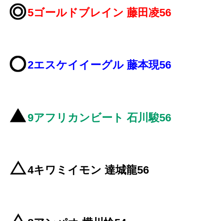
5ゴールドブレイン 藤田凌56
2エスケイイーグル 藤本現56
9アフリカンビート 石川駿56
4キワミイモン 達城龍56