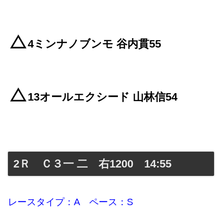
4ミンナノブンモ 谷内貫55
13オールエクシード 山林信54
2Ｒ Ｃ３一 二 右1200 14:55
レースタイプ：A ペース：S