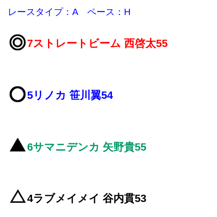
レースタイプ：A ペース：H
7ストレートビーム 西啓太55
5リノカ 笹川翼54
6サマニデンカ 矢野貴55
4ラブメイメイ 谷内貫53