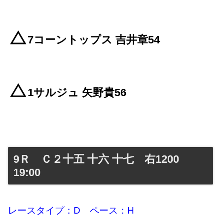
7コーントップス 吉井章54
1サルジュ 矢野貴56
9Ｒ Ｃ２十五 十六 十七 右1200
19:00
レースタイプ：D ペース：H