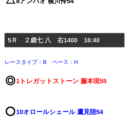
8アンパオ 横川怜54
5Ｒ ２歳七 八 右1400 16:40
レースタイプ：B ペース：H
1トレガットストーン 藤本現55
10オロールシェール 鷹見陸54