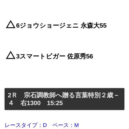
6ジョウショージェニ 永森大55
3スマートビガー 佐原秀56
2Ｒ 宗石調教師へ贈る言葉特別２歳－
４ 右1300 15:25
レースタイプ：D ペース：M