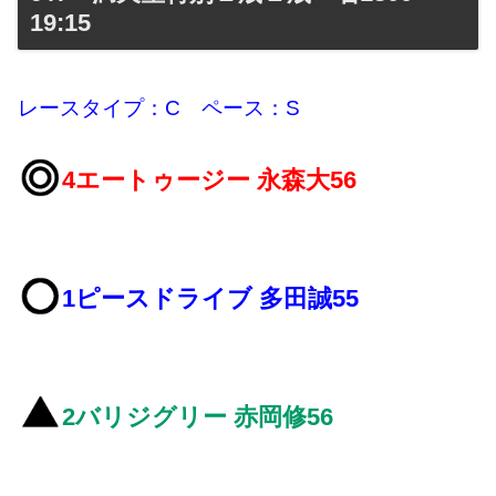
19:15
レースタイプ：C ペース：S
4エートゥージー 永森大56
1ピースドライブ 多田誠55
2バリジグリー 赤岡修56