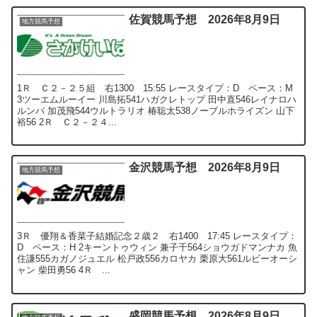
佐賀競馬予想 2026年8月9日
地方競馬予想
1Ｒ Ｃ２－２５組 右1300 15:55 レースタイプ：D ペース：M
3ツーエムルーイー 川島拓541ハガクレトップ 田中直546レイナロハ
ルンバ 加茂飛544ウルトラリオ 椿聡太538ノーブルホライズン 山下
裕56 2Ｒ Ｃ２－２４...
金沢競馬予想 2026年8月9日
地方競馬予想
3Ｒ 優翔＆香菜子結婚記念２歳２ 右1400 17:45 レースタイプ：
D ペース：H 2キーントゥウィン 兼子千564ショウガドマンナカ 魚
住謙555カガノジュエル 松戸政556カロヤカ 栗原大561ルビーオーシ
ャン 柴田勇56 4Ｒ ...
盛岡競馬予想 2026年8月9日