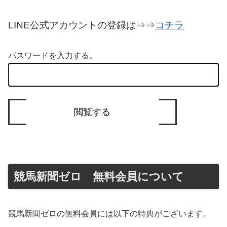
LINE公式アカウントの登録は⇒⇒
コチラ
パスワードを入力する。
競馬新聞ゼロ 無料会員について
競馬新聞ゼロの無料会員には以下の特典がございます。