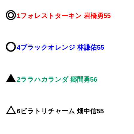
1フォレストターキン 岩橋勇55
4ブラックオレンジ 林謙佑55
2ララハカランダ 郷間勇56
6ビラトリチャーム 畑中信55