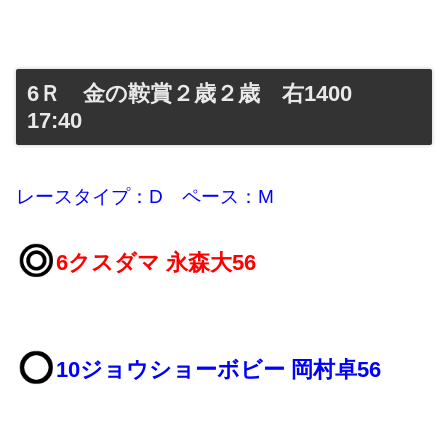
6Ｒ 金の鞍賞２歳２歳 右1400
17:40
レースタイプ：D ペース：M
6クスダマ 永森大56
10ジョウショーボビー 岡村卓56