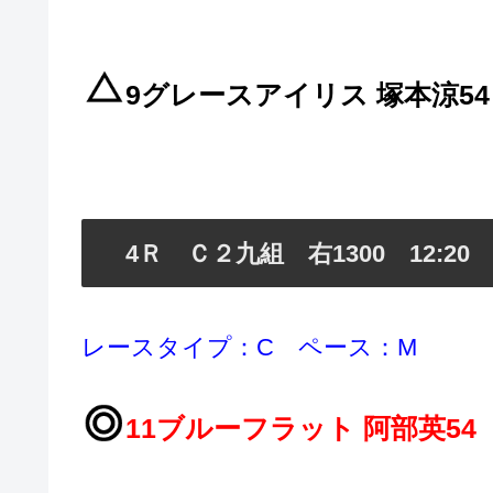
9グレースアイリス 塚本涼54
4Ｒ Ｃ２九組 右1300 12:20
レースタイプ：C ペース：M
11ブルーフラット 阿部英54