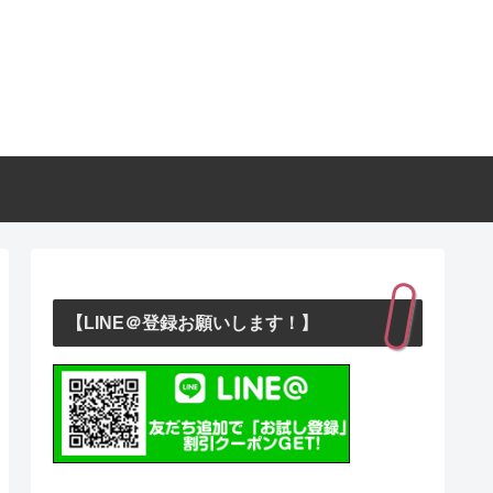
【LINE＠登録お願いします！】