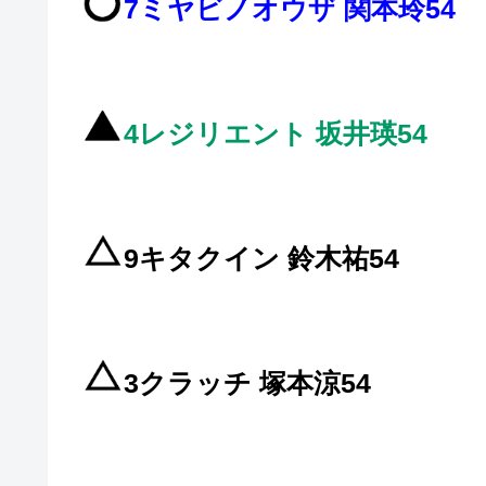
7ミヤビノオウザ 関本玲54
4レジリエント 坂井瑛54
9キタクイン 鈴木祐54
3クラッチ 塚本涼54