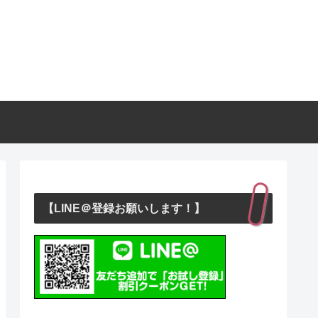
【LINE＠登録お願いします！】