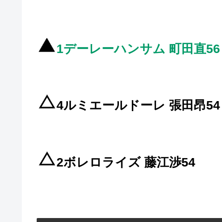
1デーレーハンサム 町田直56
4ルミエールドーレ 張田昂54
2ボレロライズ 藤江渉54