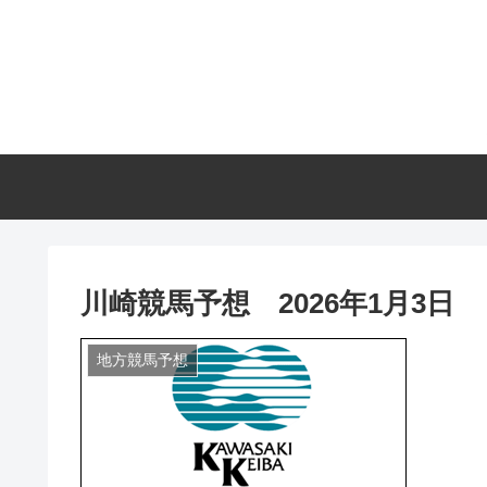
川崎競馬予想 2026年1月3日
地方競馬予想