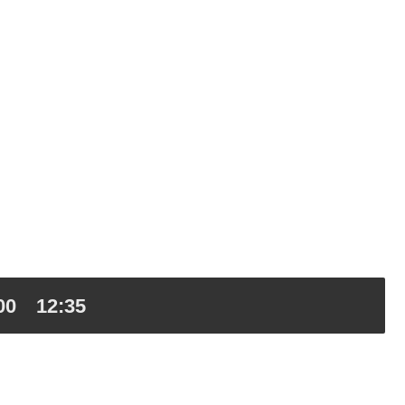
 12:35