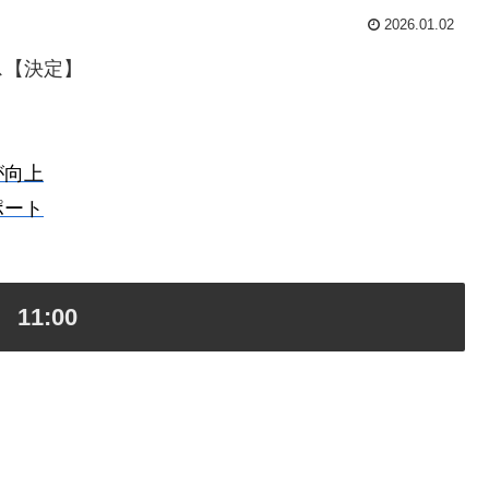
2026.01.02
ス【決定】
が向上
ポート
11:00