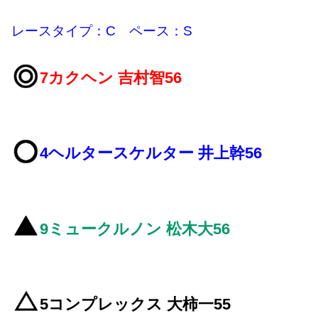
レースタイプ：C ペース：S
7カクヘン 吉村智56
4ヘルタースケルター 井上幹56
9ミュークルノン 松木大56
5コンプレックス 大柿一55