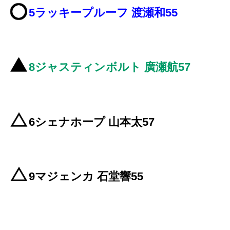
5ラッキープルーフ 渡瀬和55
8ジャスティンボルト 廣瀬航57
6シェナホープ 山本太57
9マジェンカ 石堂響55