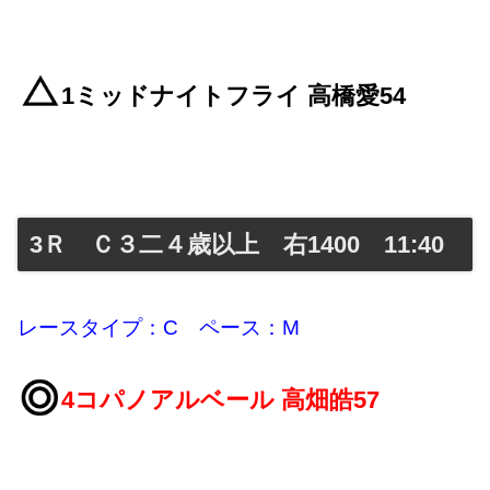
1ミッドナイトフライ 高橋愛54
3Ｒ Ｃ３二４歳以上 右1400 11:40
レースタイプ：C ペース：M
4コパノアルベール 高畑皓57