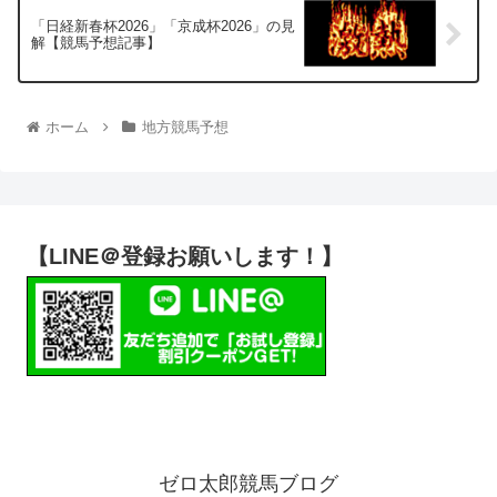
「日経新春杯2026」「京成杯2026」の見
解【競馬予想記事】
ホーム
地方競馬予想
【LINE＠登録お願いします！】
ゼロ太郎競馬ブログ