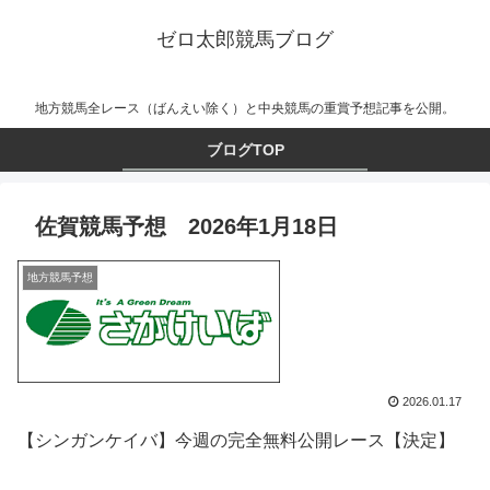
ゼロ太郎競馬ブログ
地方競馬全レース（ばんえい除く）と中央競馬の重賞予想記事を公開。
ブログTOP
佐賀競馬予想 2026年1月18日
地方競馬予想
2026.01.17
【シンガンケイバ】今週の完全無料公開レース【決定】