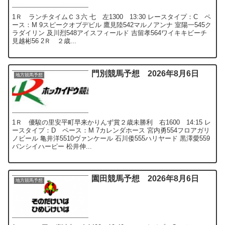
1Ｒ ランチタイムＣ３六 七 左1300 13:30 レースタイプ：C ペ
ース：M 9スピークオブデビル 鷹見陸542マルノアンナ 室陽一545ク
ラダイリン 及川烈548アイスフィールド 吉留孝564ワイキキビーチ
見越彬56 2Ｒ ２歳...
門別競馬予想 2026年8月6日
地方競馬予想
1Ｒ 優駿の里安平町早来かりんず賞２歳未勝利 右1600 14:15 レ
ースタイプ：D ペース：M 7カレンダホース 宮内勇554フロアガリ
ノビール 亀井洋5510ヴァンケール 石川倭555ハリヤード 黒澤愛559
バンシイハーピー 松井伸...
園田競馬予想 2026年8月6日
地方競馬予想