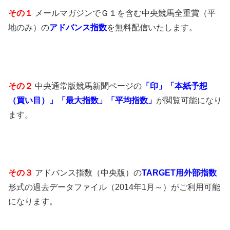
その１
メールマガジンでＧ１を含む中央競馬全重賞（平
地のみ）の
アドバンス指数
を無料配信いたします。
その２
中央通常版競馬新聞ページの
「印」「本紙予想
（買い目）」「最大指数」「平均指数」
が閲覧可能になり
ます。
その３
アドバンス指数（中央版）の
TARGET用外部指数
形式の過去データファイル（2014年1月～）がご利用可能
になります。