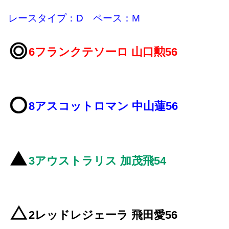
レースタイプ：D ペース：M
6フランクテソーロ 山口勲56
8アスコットロマン 中山蓮56
3アウストラリス 加茂飛54
2レッドレジェーラ 飛田愛56