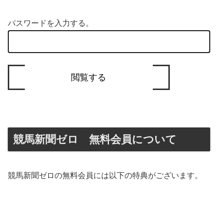
パスワードを入力する。
競馬新聞ゼロ 無料会員について
競馬新聞ゼロの無料会員には以下の特典がございます。