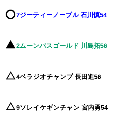
7ジーティーノーブル 石川慎54
2ムーンパスゴールド 川島拓56
4ベラジオチャンプ 長田進56
9ソレイケギンチャン 宮内勇54