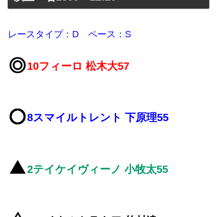
レースタイプ：D ペース：S
10フィーロ 松木大57
8スマイルトレント 下原理55
2テイケイヴィーノ 小牧太55