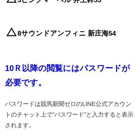
8サウンドアンフィニ 新庄海54
10Ｒ以降の閲覧にはパスワードが
必要です。
パスワードは競馬新聞ゼロのLINE公式アカウン
トのチャット上で”パスワード”と入力すると表示
されます。