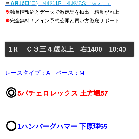
⇒
8月16日(日) 札幌11R「札幌記念（Ｇ２）」
※
独自情報網とデータで激走馬を抽出！精度が向上
※
完全無料！メイン予想公開と買い方徹底サポート
1Ｒ Ｃ３三４歳以上 右1400 10:40
レースタイプ：A ペース：M
5バチェロレックス 土方颯57
1ハンバーグハマー 下原理55