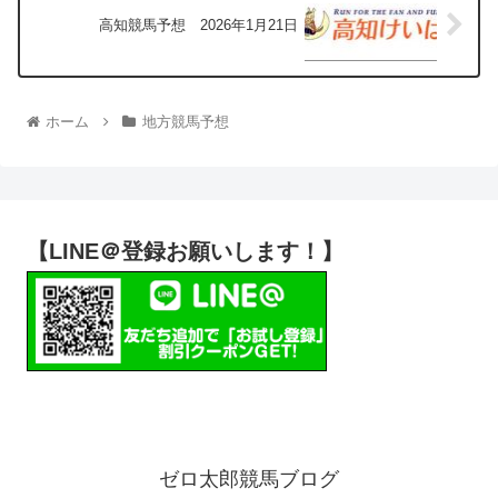
高知競馬予想 2026年1月21日
ホーム
地方競馬予想
【LINE＠登録お願いします！】
ゼロ太郎競馬ブログ