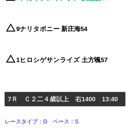
9ナリタボニー 新庄海54
1ヒロシゲサンライズ 土方颯57
7Ｒ Ｃ２二４歳以上 右1400 13:40
レースタイプ：D ペース：S