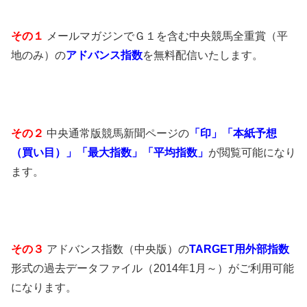
その１
メールマガジンでＧ１を含む中央競馬全重賞（平
地のみ）の
アドバンス指数
を無料配信いたします。
その２
中央通常版競馬新聞ページの
「印」「本紙予想
（買い目）」「最大指数」「平均指数」
が閲覧可能になり
ます。
その３
アドバンス指数（中央版）の
TARGET用外部指数
形式の過去データファイル（2014年1月～）がご利用可能
になります。