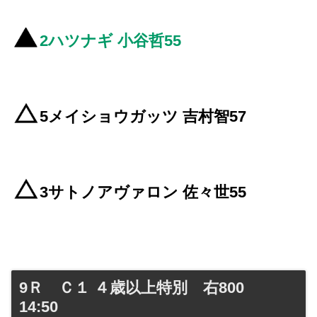
2ハツナギ 小谷哲55
5メイショウガッツ 吉村智57
3サトノアヴァロン 佐々世55
9Ｒ Ｃ１ ４歳以上特別 右800
14:50