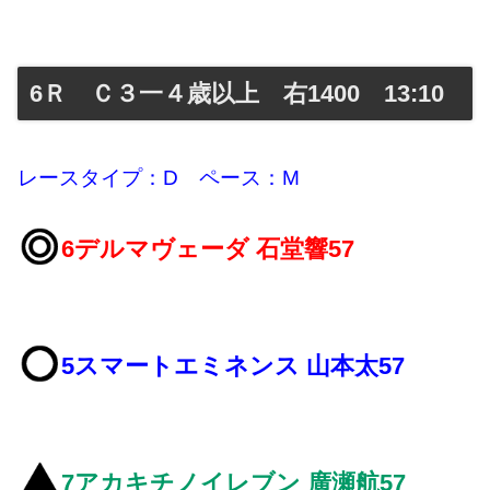
6Ｒ Ｃ３一４歳以上 右1400 13:10
レースタイプ：D ペース：M
6デルマヴェーダ 石堂響57
5スマートエミネンス 山本太57
7アカキチノイレブン 廣瀬航57