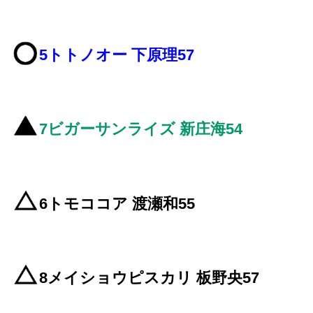
5トトノオー 下原理57
7ビガーサンライズ 新庄海54
6トモココア 渡瀬和55
8メイショウピスカリ 板野央57