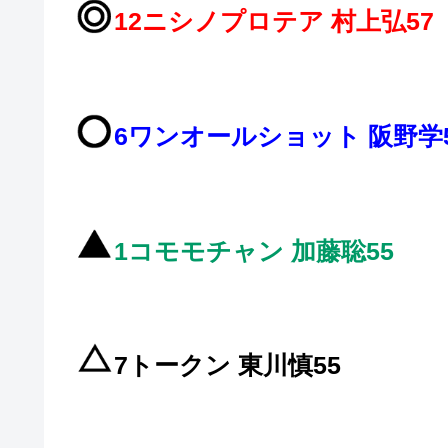
12ニシノプロテア 村上弘57
6ワンオールショット 阪野学
1コモモチャン 加藤聡55
7トークン 東川慎55