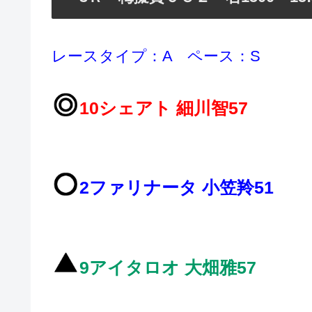
レースタイプ：A ペース：S
10シェアト 細川智57
2ファリナータ 小笠羚51
9アイタロオ 大畑雅57