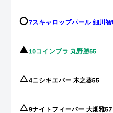
7スキャロップパール 細川智
10コインブラ 丸野勝55
4ニシキエバー 木之葵55
9ナイトフィーバー 大畑雅57