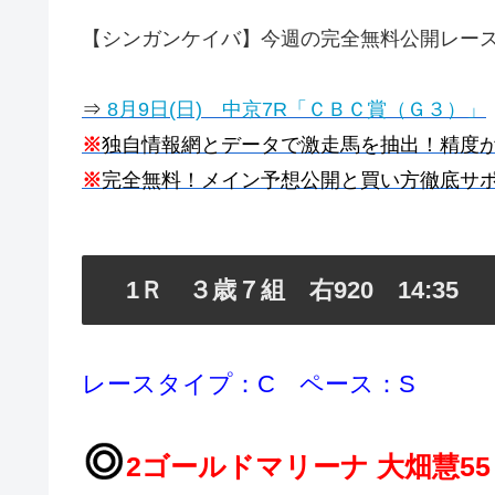
【シンガンケイバ】今週の完全無料公開レー
⇒
8月9日(日) 中京7R「ＣＢＣ賞（Ｇ３）」
※
独自情報網とデータで激走馬を抽出！精度
※
完全無料！メイン予想公開と買い方徹底サ
1Ｒ ３歳７組 右920 14:35
レースタイプ：C ペース：S
2ゴールドマリーナ 大畑慧55