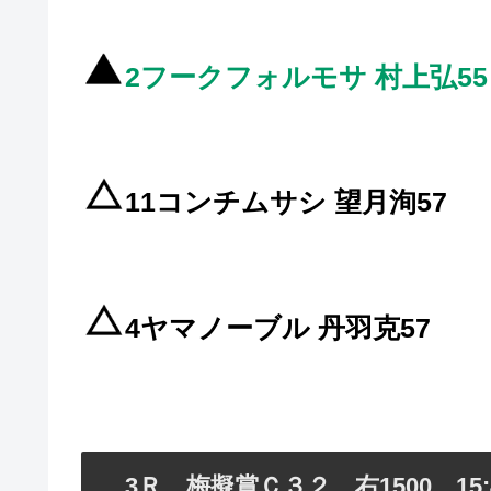
2フークフォルモサ 村上弘55
11コンチムサシ 望月洵57
4ヤマノーブル 丹羽克57
3Ｒ 梅擬賞Ｃ３２ 右1500 15: