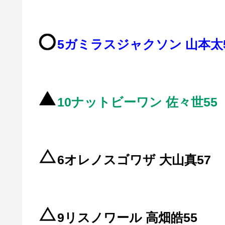
5ガミラスジャクソン 山本太
10ナットビーワン 佐々世55
6オレノスゴワザ 大山真57
9リスノワール 高畑皓55