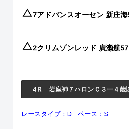
7アドバンスオーセン 新庄海
2クリムゾンレッド 廣瀬航57
4Ｒ 岩座神７ハロンＣ３一４歳以上 
レースタイプ：D ペース：S