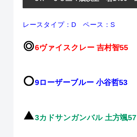
レースタイプ：D ペース：S
6ヴァイスクレー 吉村智55
9ローザーブルー 小谷哲53
3カドサンガンバル 土方颯57