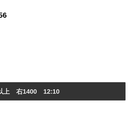
56
右1400 12:10