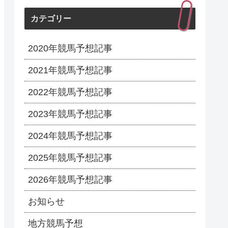
カテゴリー
2020年競馬予想記事
2021年競馬予想記事
2022年競馬予想記事
2023年競馬予想記事
2024年競馬予想記事
2025年競馬予想記事
2026年競馬予想記事
お知らせ
地方競馬予想