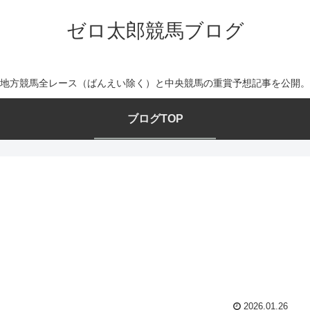
ゼロ太郎競馬ブログ
地方競馬全レース（ばんえい除く）と中央競馬の重賞予想記事を公開。
ブログTOP
2026.01.26