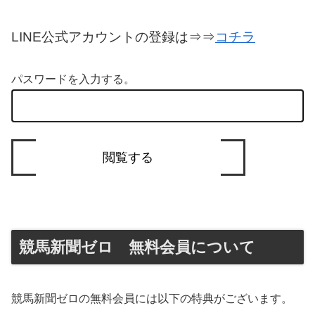
LINE公式アカウントの登録は⇒⇒
コチラ
パスワードを入力する。
競馬新聞ゼロ 無料会員について
競馬新聞ゼロの無料会員には以下の特典がございます。