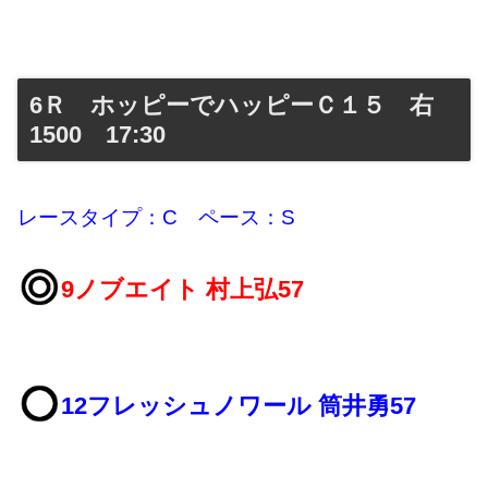
6Ｒ ホッピーでハッピーＣ１５ 右
1500 17:30
レースタイプ：C ペース：S
9ノブエイト 村上弘57
12フレッシュノワール 筒井勇57