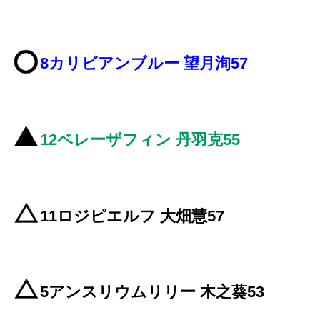
8カリビアンブルー 望月洵57
12ベレーザフィン 丹羽克55
11ロジピエルフ 大畑慧57
5アンスリウムリリー 木之葵53