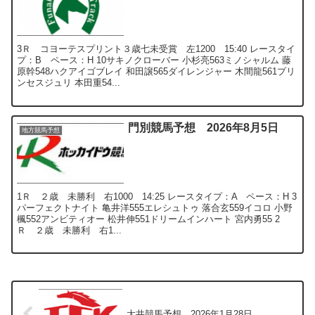
3Ｒ コヨーテスプリント３歳七未受賞 左1200 15:40 レースタイ
プ：B ペース：H 10サキノクローバー 小杉亮563ミノシャルム 藤
原幹548ハクアイゴブレイ 和田譲565ダイレンジャー 木間龍561プリ
ンセスジュリ 本田重54...
門別競馬予想 2026年8月5日
地方競馬予想
1Ｒ ２歳 未勝利 右1000 14:25 レースタイプ：A ペース：H 3
パーフェクトナイト 亀井洋555エレシュトゥ 落合玄559イコロ 小野
楓552アンビティオー 松井伸551ドリームインハート 宮内勇55 2
Ｒ ２歳 未勝利 右1...
大井競馬予想 2026年1月28日