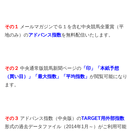
その１
メールマガジンでＧ１を含む中央競馬全重賞（平
地のみ）の
アドバンス指数
を無料配信いたします。
その２
中央通常版競馬新聞ページの
「印」「本紙予想
（買い目）」「最大指数」「平均指数」
が閲覧可能になり
ます。
その３
アドバンス指数（中央版）の
TARGET用外部指数
形式の過去データファイル（2014年1月～）がご利用可能