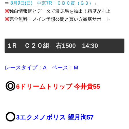
⇒
8月9日(日) 中京7R「ＣＢＣ賞（Ｇ３）」
※
独自情報網とデータで激走馬を抽出！精度が向上
※
完全無料！メイン予想公開と買い方徹底サポート
1Ｒ Ｃ２０組 右1500 14:30
レースタイプ：A ペース：M
6ドリームトリップ 今井貴55
3エクメノポリス 望月洵57