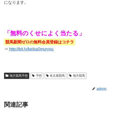
になります。
「無料のくせによく当たる」
競馬新聞ゼロの無料会員登録はコチラ
⇒
http://bit.ly/keiba0muryou
地方競馬予想
予想
名古屋競馬
地方競馬
admin
関連記事