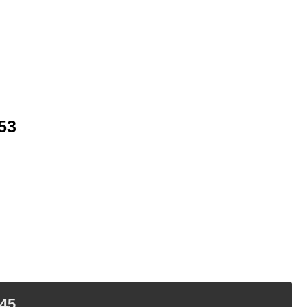
53
45