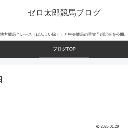
ゼロ太郎競馬ブログ
地方競馬全レース（ばんえい除く）と中央競馬の重賞予想記事を公開。
ブログTOP
日
2026.01.29