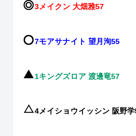
3メイクン 大畑雅57
7モアサナイト 望月洵55
1キングズロア 渡邊竜57
4メイショウイッシン 阪野学