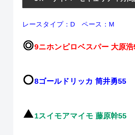
レースタイプ：D ペース：M
9ニホンピロベスパー 大原浩
8ゴールドリッカ 筒井勇55
1スイモアマイモ 藤原幹55