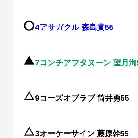
4アサガクル 森島貴55
7コンチアフタヌーン 望月洵
9コーズオブラブ 筒井勇55
3オーケーサイン 藤原幹55