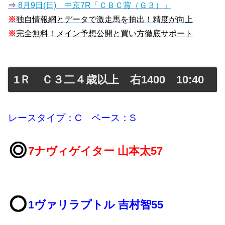
⇒
8月9日(日) 中京7R「ＣＢＣ賞（Ｇ３）」
※
独自情報網とデータで激走馬を抽出！精度が向上
※
完全無料！メイン予想公開と買い方徹底サポート
1Ｒ Ｃ３二４歳以上 右1400 10:40
レースタイプ：C ペース：S
7ナヴィゲイター 山本太57
1ヴァリラプトル 吉村智55