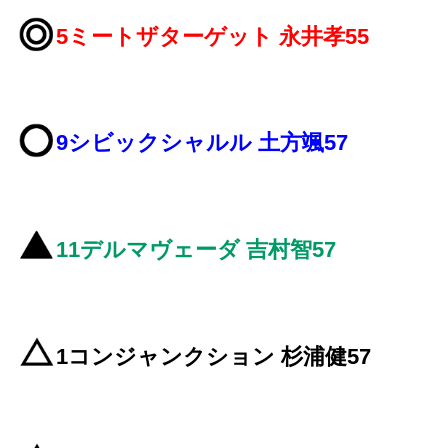
5ミートザターゲット 永井孝55
9シビックシャルル 土方颯57
11デルマヴェーダ 吉村智57
1コンジャンクション 杉浦健57