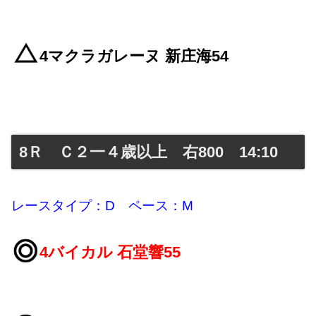
4マクラガレーヌ 新庄海54
8Ｒ Ｃ２一４歳以上 右800 14:10
レースタイプ：D ペース：M
4バイカル 石堂響55