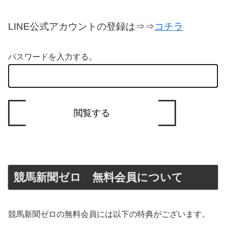
LINE公式アカウントの登録は⇒⇒
コチラ
パスワードを入力する。
競馬新聞ゼロ 無料会員について
競馬新聞ゼロの無料会員には以下の特典がございます。