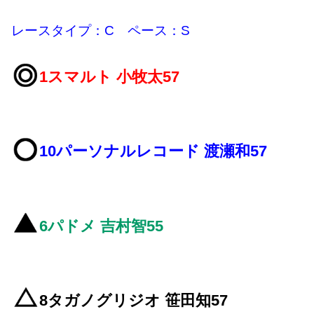
レースタイプ：C ペース：S
1スマルト 小牧太57
10パーソナルレコード 渡瀬和57
6パドメ 吉村智55
8タガノグリジオ 笹田知57