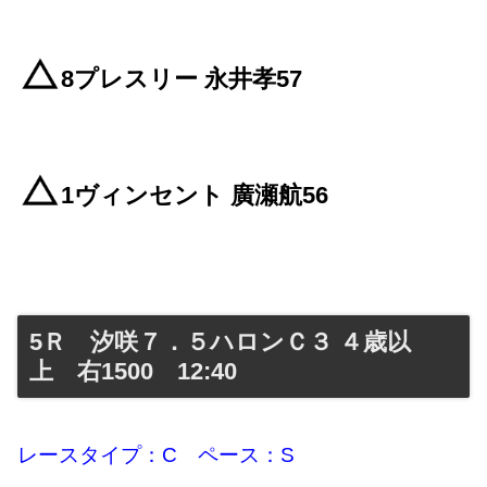
8プレスリー 永井孝57
1ヴィンセント 廣瀬航56
5Ｒ 汐咲７．５ハロンＣ３ ４歳以
上 右1500 12:40
レースタイプ：C ペース：S