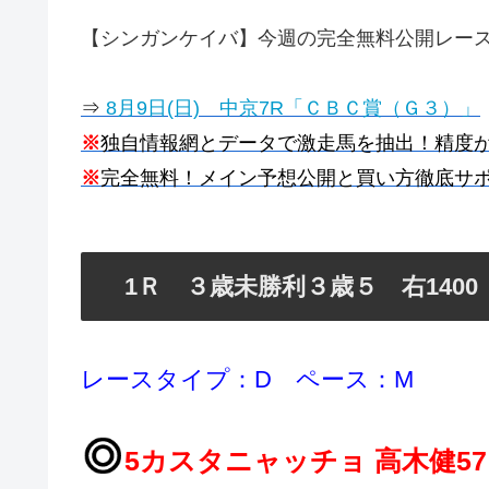
【シンガンケイバ】今週の完全無料公開レー
⇒
8月9日(日) 中京7R「ＣＢＣ賞（Ｇ３）」
※
独自情報網とデータで激走馬を抽出！精度
※
完全無料！メイン予想公開と買い方徹底サ
1Ｒ ３歳未勝利３歳５ 右1400 1
レースタイプ：D ペース：M
5カスタニャッチョ 高木健57