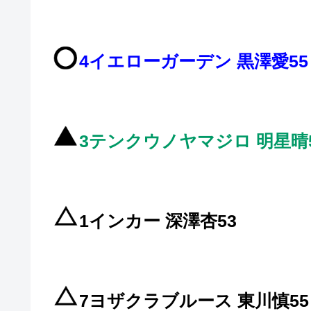
4イエローガーデン 黒澤愛55
3テンクウノヤマジロ 明星晴
1インカー 深澤杏53
7ヨザクラブルース 東川慎55