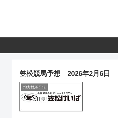
笠松競馬予想 2026年2月6日
地方競馬予想