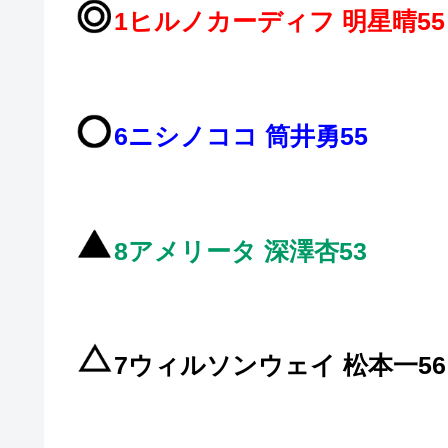
1ヒルノカーディフ 明星晴55
6ニシノココ 筒井勇55
8アメリータ 深澤杏53
7ウィルソンウェイ 松本一56