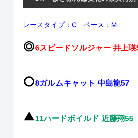
レースタイプ：C ペース：M
6スピードソルジャー 井上瑛5
8ガルムキャット 中島龍57
11ハードボイルド 近藤翔55