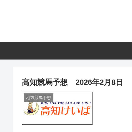
高知競馬予想 2026年2月8日
地方競馬予想