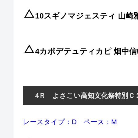
10スギノマジェスティ 山崎雅
4カポデテュティカピ 畑中信
4Ｒ よさこい高知文化祭特別Ｃ２－
レースタイプ：D ペース：M