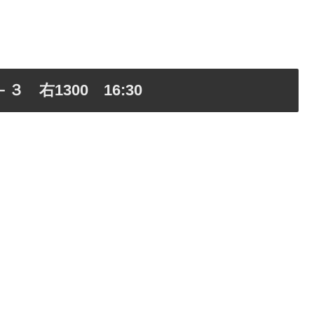
右1300 16:30