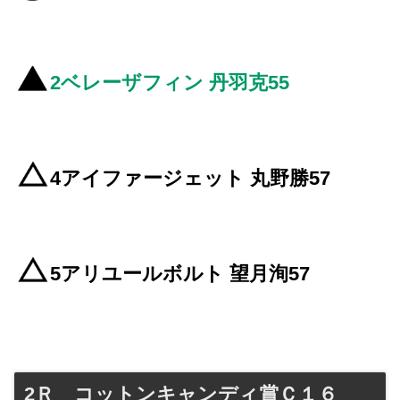
2ベレーザフィン 丹羽克55
4アイファージェット 丸野勝57
5アリユールボルト 望月洵57
2Ｒ コットンキャンディ賞Ｃ１６