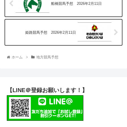
船橋競馬予想 2026年2月11日
姫路競馬予想 2026年2月11日
ホーム
地方競馬予想
【LINE＠登録お願いします！】