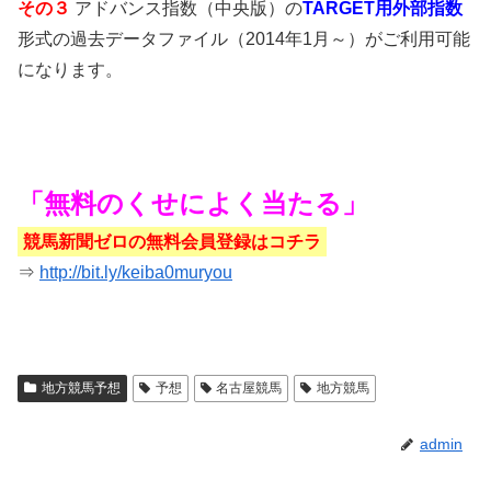
その３
アドバンス指数（中央版）の
TARGET用外部指数
形式の過去データファイル（2014年1月～）がご利用可能
になります。
「無料のくせによく当たる」
競馬新聞ゼロの無料会員登録はコチラ
⇒
http://bit.ly/keiba0muryou
地方競馬予想
予想
名古屋競馬
地方競馬
admin